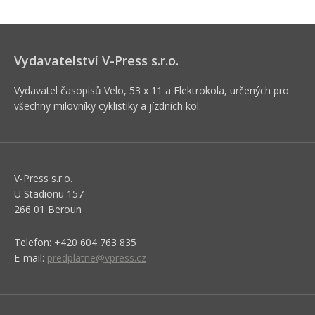
Vydavatelství V-Press s.r.o.
Vydavatel časopisů Velo, 53 x 11 a Elektrokola, určených pro
všechny milovníky cyklistiky a jízdních kol.
V-Press s.r.o.
U Stadionu 157
266 01 Beroun
Telefon: +420 604 763 835
E-mail:
predplatne@vpress.cz