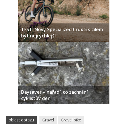
TEST! Nový Specialized Crux 5 s cílem
být nejrychlejší
Daysaver – nářadí, co zachrání
cyklistův den
oblast dotazu
Gravel
Gravel bike