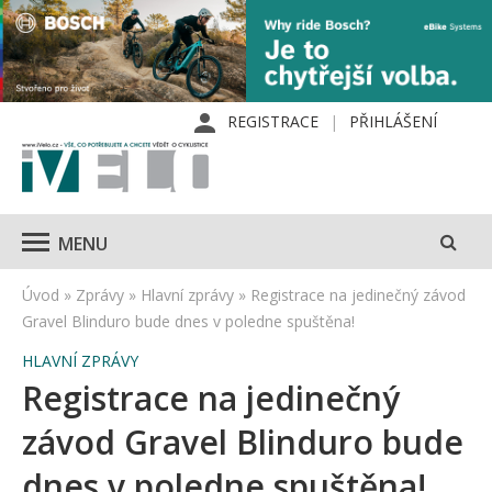
REGISTRACE
PŘIHLÁŠENÍ
MENU
Úvod
»
Zprávy
»
Hlavní zprávy
»
Registrace na jedinečný závod
Gravel Blinduro bude dnes v poledne spuštěna!
HLAVNÍ ZPRÁVY
Registrace na jedinečný
závod Gravel Blinduro bude
dnes v poledne spuštěna!