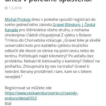
1.2.2018
Michal Prokop
dnes v poledne spouští registraci do
svého jedinečného závodu
Gravel Blinduro | Česká
Kanada
pro štěrkoletce všeho druhu, s nohama
oholenýma i řádně chlupatýma! Z výletu s Robem
Trnkou do Chorvatska vzkazuje: „Gravel bike je skvělé
univerzální kolo pro každého cyklistu toužícího
odbočit dle libosti ze silnice na polní cestu nebo do
terénu. Potřebuješ najet kilometry? Po asfaltu bez
problému. Nebaví tě loktovačky s kamióny? Odboč na
polňačku. Zhoupnul/a by ses na trailu? Gravel ti
nebrání. Berany protáhneš i tam, kam se s bikem
nevejdeš.“
Registrovat se můžete zde
https://www.ceskaenduroserie.cz/zavody-
enduro/detail/553
(tz)