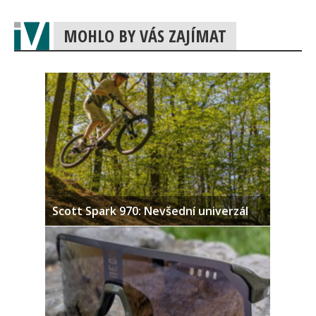
MOHLO BY VÁS ZAJÍMAT
Scott Spark 970: Nevšední univerzál