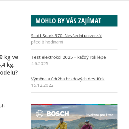
MOHLO BY VÁS ZAJÍMAT
Scott Spark 970: Nevšední univerzál
před 8 hodinami
9 kg ve
Test elektrokol 2025 – každý rok lépe
4.6.2025
,4 kg.
modelu?
Výměna a údržba brzdových destiček
15.12.2022
ash