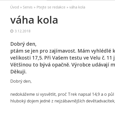
Úvod
»
Servis
»
Ptejte se redakce
»
váha kola
váha kola
3.12.2018
Dobrý den,
ptám se jen pro zajímavost. Mám vyhlédlé k
velikosti 17,5. Při Vašem testu ve Velu č. 11 
Většinou to bývá opačně. Výrobce udávají me
Děkuji.
Dobrý den,
nedokážeme si vysvětlit, proč Trek napsal 14,9 a o půl k
hluboký dojem jedné z nejzábavnějších devětadvacítek, 