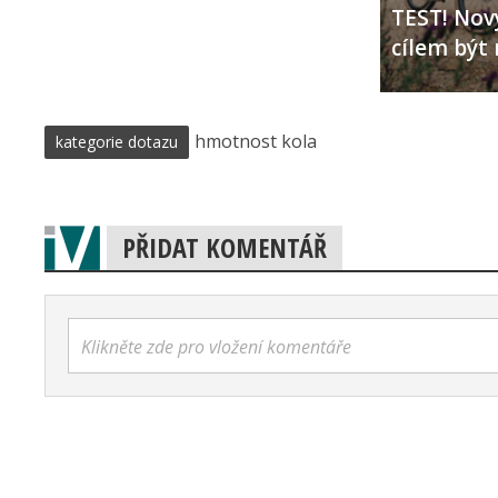
TEST! Nový
cílem být 
hmotnost kola
kategorie dotazu
PŘIDAT KOMENTÁŘ
Klikněte zde pro vložení komentáře