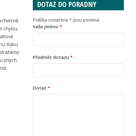
DOTAZ DO PORADNY
Políčka označená * jsou povinná.
erfektně
Vaše jméno
*
m chybu,
faltové
nu tlaku
i drahého
Předmět dotazu
*
u jiných
ná.
Dotaz
*