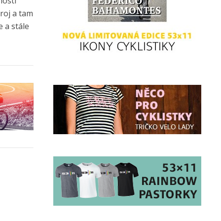
nosti
troj a tam
 a stále