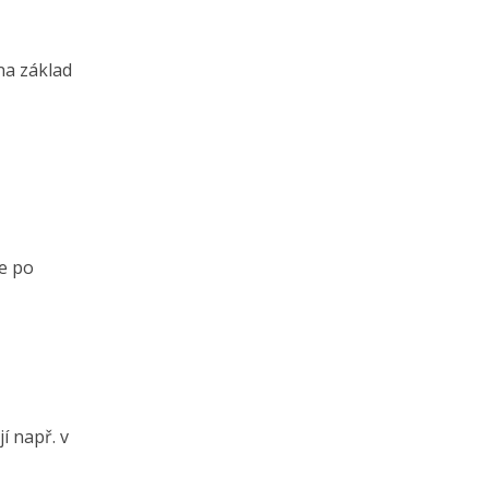
na základ
le po
í např. v