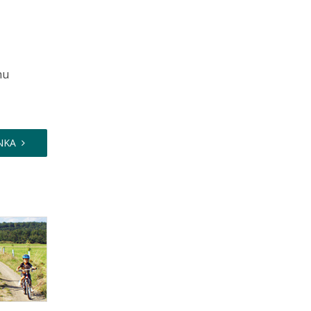
hu
NKA