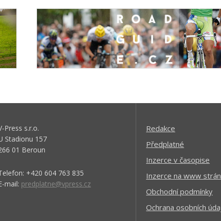
V-Press s.r.o.
Redakce
U Stadionu 157
Předplatné
266 01 Beroun
Inzerce v časopise
Telefon: +420 604 763 835
Inzerce na www strán
E-mail:
predplatne@vpress.cz
Obchodní podmínky
Ochrana osobních úda