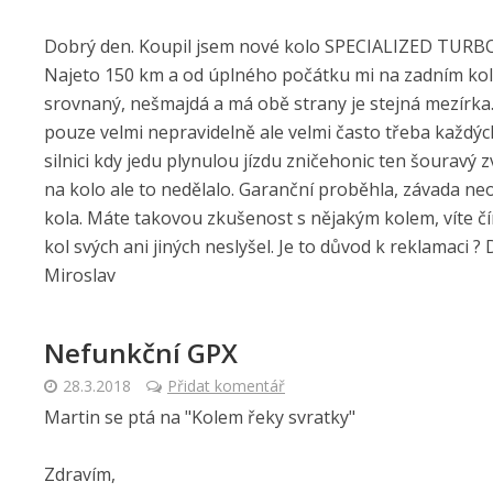
Dobrý den. Koupil jsem nové kolo SPECIALIZED TUR
Najeto 150 km a od úplného počátku mi na zadním kole
srovnaný, nešmajdá a má obě strany je stejná mezírk
pouze velmi nepravidelně ale velmi často třeba každých 2
silnici kdy jedu plynulou jízdu zničehonic ten šouravý
na kolo ale to nedělalo. Garanční proběhla, závada neod
kola. Máte takovou zkušenost s nějakým kolem, víte čím
kol svých ani jiných neslyšel. Je to důvod k reklamaci 
Miroslav
Nefunkční GPX
28.3.2018
Přidat komentář
Martin se ptá na "Kolem řeky svratky"
Zdravím,