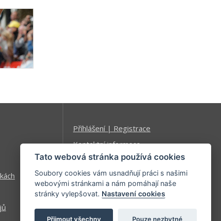
Příhlášení | Registrace
Kontaktní informace
Tato webová stránka používá cookies
Mapa stránek
Soubory cookies vám usnadňují práci s našimi
kách
webovými stránkami a nám pomáhají naše
stránky vylepšovat.
Nastavení cookies
jů
Přijmout všechny
Pouze nezbytné