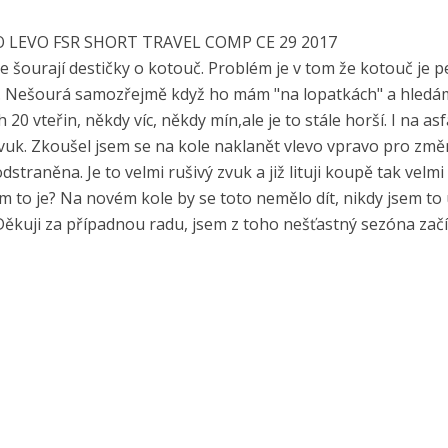
BO LEVO FSR SHORT TRAVEL COMP CE 29 2017
 šourají destičky o kotouč. Problém je v tom že kotouč je p
a. Nešourá samozřejmě když ho mám "na lopatkách" a hledá
0 vteřin, někdy víc, někdy mín,ale je to stále horší. I na as
 zvuk. Zkoušel jsem se na kole naklanět vlevo vpravo pro změ
straněna. Je to velmi rušivý zvuk a již lituji koupě tak velm
 to je? Na novém kole by se toto nemělo dít, nikdy jsem to 
? Děkuji za případnou radu, jsem z toho nešťastný sezóna začí