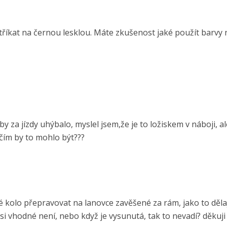
říkat na černou lesklou. Máte zkušenost jaké použít barvy 
y za jízdy uhýbalo, myslel jsem,že je to ložiskem v náboji, a
 čím by to mohlo být???
 kolo přepravovat na lanovce zavěšené za rám, jako to dělaj
i vhodné není, nebo když je vysunutá, tak to nevadí? děkuji