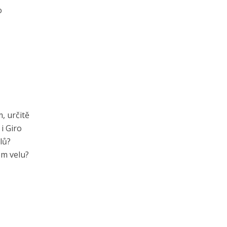
o
, určitě
 i Giro
lů?
ém velu?