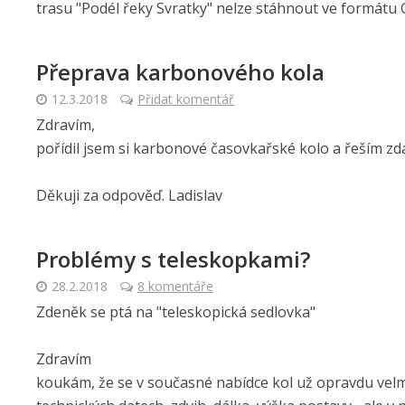
trasu "Podél řeky Svratky" nelze stáhnout ve formátu G
Přeprava karbonového kola
12.3.2018
Přidat komentář
Zdravím,
pořídil jsem si karbonové časovkařské kolo a řeším z
Děkuji za odpověď. Ladislav
Problémy s teleskopkami?
28.2.2018
8 komentáře
Zdeněk se ptá na "teleskopická sedlovka"
Zdravím
koukám, že se v současné nabídce kol už opravdu velmi