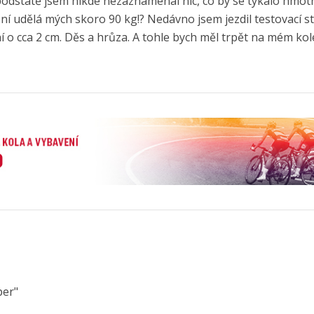
v podstatě jsem nikde nezaznamenal nic, co by se týkalo hmot
 ní udělá mých skoro 90 kg!? Nedávno jsem jezdil testovací s
 o cca 2 cm. Děs a hrůza. A tohle bych měl trpět na mém kole
per"