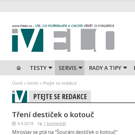
TESTY
SERVIS
RADY A TIPY
Úvod
»
Servis
»
Ptejte se redakce
PTEJTE SE REDAKCE
Tření destiček o kotouč
4.4.2018
1 komentář
Miroslav se ptá na "Šouráni destiček o kotouč"