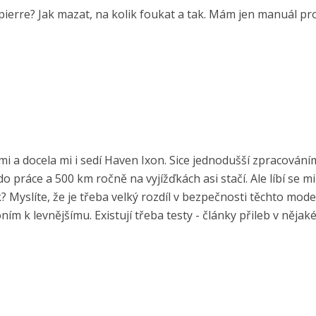
pierre? Jak mazat, na kolik foukat a tak. Mám jen manuál pr
i a docela mi i sedí Haven Ixon. Sice jednodušší zpracováním
o práce a 500 km ročně na vyjížďkách asi stačí. Ale líbí se mi
 Myslíte, že je třeba velký rozdíl v bezpečnosti těchto mode
ním k levnějšímu. Existují třeba testy - články přileb v nějak