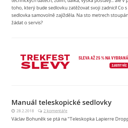
technických datech, zdvih, dálka, výška postavy... ale 
toho, který bude sedlovku zatěžovat svoji zadnicí! Co s
sedlovka samovolně zajížděla. Na sto metrech stoupání
žádat o servis?
Manuál teleskopické sedlovky
28.2.2018
2 komentáře
Václav Bohuněk se ptá na "Teleskopka Lapierre Drop