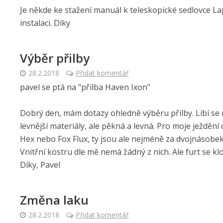
Je někde ke stažení manuál k teleskopické sedlovce La
instalaci. Díky
Výběr přilby
28.2.2018
Přidat komentář
pavel se ptá na "přilba Haven Ixon"
Dobrý den, mám dotazy ohledně výběru přilby. Líbí se m
levnější materiály, ale pěkná a levná. Pro moje ježdění d
Hex nebo Fox Flux, ty jsou ale nejméně za dvojnásobek?
Vnitřní kostru dle mě nemá žádný z nich. Ale furt se klo
Díky, Pavel
Změna laku
28.2.2018
Přidat komentář