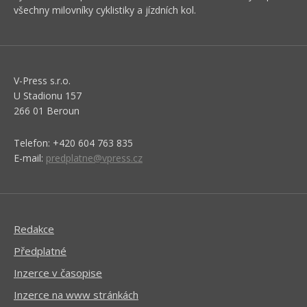
všechny milovníky cyklistiky a jízdních kol.
V-Press s.r.o.
U Stadionu 157
266 01 Beroun
Telefon: +420 604 763 835
E-mail:
predplatne@vpress.cz
Redakce
Předplatné
Inzerce v časopise
Inzerce na www stránkách