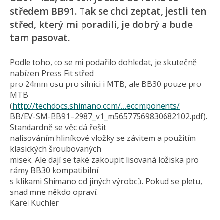
středem BB91. Tak se chci zeptat, jestli ten
střed, který mi poradili, je dobrý a bude
tam pasovat.
Podle toho, co se mi podařilo dohledat, je skutečně
nabízen Press Fit střed
pro 24mm osu pro silnici i MTB, ale BB30 pouze pro
MTB
(
http://techdocs.shimano.com/…ecomponents/
BB/EV-SM-BB91–2987_v1_m5657­7569830682102­.pdf).
Standardně se věc dá řešit
nalisováním hliníkové vložky se závitem a použitím
klasických šroubovaných
misek. Ale dají se také zakoupit lisovaná ložiska pro
rámy BB30 kompatibilní
s klikami Shimano od jiných výrobců. Pokud se pletu,
snad mne někdo opraví.
Karel Kuchler