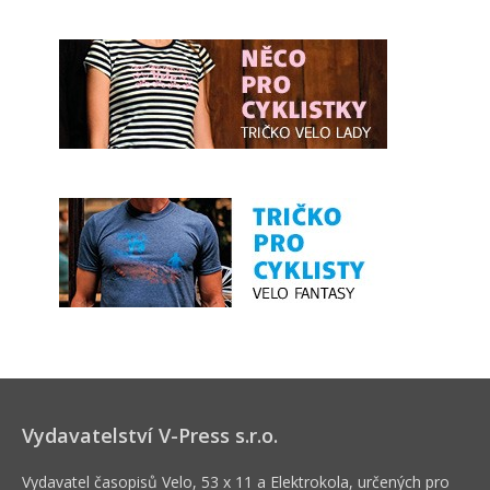
Vydavatelství V-Press s.r.o.
Vydavatel časopisů Velo, 53 x 11 a Elektrokola, určených pro