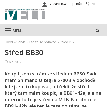
REGISTRACE
PŘIHLÁŠENÍ
MENU
Úvod
»
Servis
»
Ptejte se redakce
»
Střed BB30
Střed BB30
6.5.2012
Koupil jsem si rám se středem BB30. Sadu
mám Shimano Ultegra 6700 a v obchodě,
kde jsem to kupoval, mi řekli, že střed,
který tam mám koupit, je BB91–42a, ale na
internetu to je střed na MTB. Na silnici je
BB91–42b, ale ten je zase do rámu se