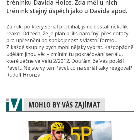
tréninku Davida Holce. Zda měl u nich
trénink stejný úspěch jako u Davida apod.
Za rok, po který seriál probíhal, jsme dostali několik
reakcí. Od těch, že je plán příliš náročný, přes dotazy
pro upřesnění po spokojenost s vlastní formou.
Z každé skupiny bych mohl nějaký vybrat. Každopádně
udělám jinou věc – zmíním tu pokračování seriálu,
které začne ve Velu 2/2012. Doufám, že Vás potěší.
Pavel… Nejste vy ten Pavel, co na seriál taky reagoval?
Rudolf Hronza
MOHLO BY VÁS ZAJÍMAT