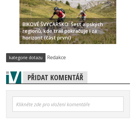
BIKOVÉ ŠVÝCARSKO: Šest alpských
regionů, kde trail pokračuje i za
horizont (část první)
Redakce
kategorie dotazu
PŘIDAT KOMENTÁŘ
Klikněte zde pro vložení komentáře