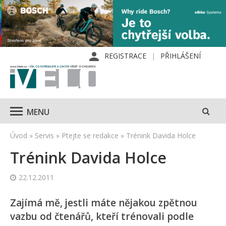
REGISTRACE
PŘIHLÁŠENÍ
MENU
Úvod
»
Servis
»
Ptejte se redakce
»
Trénink Davida Holce
Trénink Davida Holce
22.12.2011
Zajímá mě, jestli máte nějakou zpětnou
vazbu od čtenářů, kteří trénovali podle