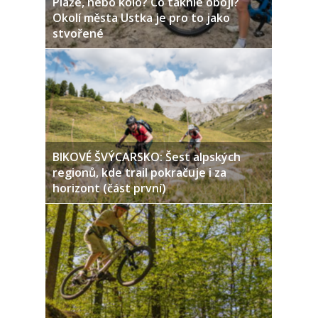
Pláže, nebo kolo? Co takhle obojí?
Okolí města Ustka je pro to jako
stvořené
BIKOVÉ ŠVÝCARSKO: Šest alpských
regionů, kde trail pokračuje i za
horizont (část první)