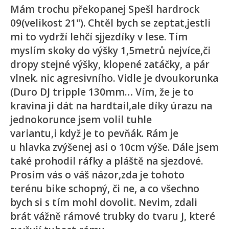
Mám trochu překopanej Spešl hardrock
09(velikost 21"). Chtěl bych se zeptat,jestli
mi to vydrží lehčí sjjezdíky v lese. Tím
myslím skoky do výšky 1,5metrů nejvíce,či
dropy stejné výšky, klopené zatáčky, a pár
vlnek. nic agresivního. Vidle je dvoukorunka
(Duro DJ tripple 130mm… Vím, že je to
kravina ji dát na hardtail,ale díky úrazu na
jednokorunce jsem volil tuhle
variantu,i když je to pevňák. Rám je
u hlavka zvýšenej asi o 10cm výše. Dále jsem
také prohodil ráfky a pláště na sjezdové.
Prosím vás o váš názor,zda je tohoto
terénu bike schopný, či ne, a co všechno
bych si s tím mohl dovolit. Nevim, zdali
brát vážně rámové trubky do tvaru J, které