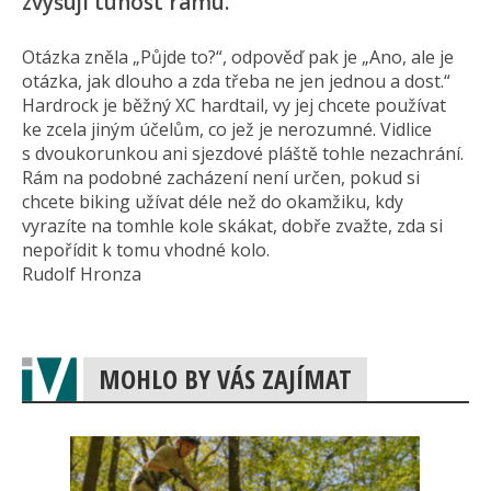
zvyšují tuhost rámu.
Otázka zněla „Půjde to?“, odpověď pak je „Ano, ale je
otázka, jak dlouho a zda třeba ne jen jednou a dost.“
Hardrock je běžný XC hardtail, vy jej chcete používat
ke zcela jiným účelům, co jež je nerozumné. Vidlice
s dvoukorunkou ani sjezdové pláště tohle nezachrání.
Rám na podobné zacházení není určen, pokud si
chcete biking užívat déle než do okamžiku, kdy
vyrazíte na tomhle kole skákat, dobře zvažte, zda si
nepořídit k tomu vhodné kolo.
Rudolf Hronza
MOHLO BY VÁS ZAJÍMAT