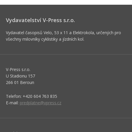
Vydavatelství V-Press s.r.o.
Vydavatel časopisů Velo, 53 x 11 a Elektrokola, určených pro
všechny milovníky cyklistiky a jízdních kol.
V-Press s.r.o.
U Stadionu 157
266 01 Beroun
Telefon: +420 604 763 835
E-mail:
predplatne@vpress.cz