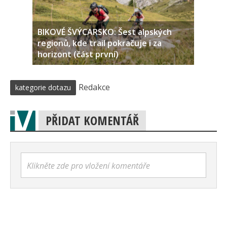
BIKOVÉ ŠVÝCARSKO: Šest alpských
regionů, kde trail pokračuje i za
horizont (část první)
Redakce
kategorie dotazu
PŘIDAT KOMENTÁŘ
Klikněte zde pro vložení komentáře