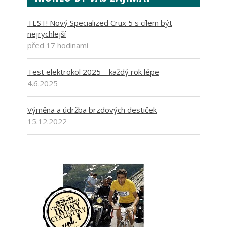
TEST! Nový Specialized Crux 5 s cílem být
nejrychlejší
před 17 hodinami
Test elektrokol 2025 – každý rok lépe
4.6.2025
Výměna a údržba brzdových destiček
15.12.2022