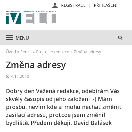
REGISTRACE
PŘIHLÁŠENÍ
MENU
Úvod
»
Servis
»
Ptejte se redakce
»
Změna adresy
Změna adresy
4.11.2010
Dobrý den Vážená redakce, odebirám Vás
skvělý časopis od jeho založení :-) Mám
prosbu, nevím kde si mohu nechat změnit
zasílací adresu, protoze jsem změnil
bydliště. Předem děkuji, David Balásek