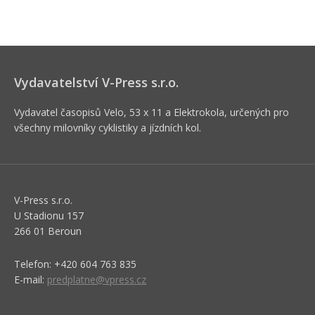
Vydavatelství V-Press s.r.o.
Vydavatel časopisů Velo, 53 x 11 a Elektrokola, určených pro
všechny milovníky cyklistiky a jízdních kol.
V-Press s.r.o.
U Stadionu 157
266 01 Beroun
Telefon: +420 604 763 835
E-mail:
predplatne@vpress.cz