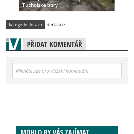
Tucholské bory
Redakce
kategorie dotazu
PŘIDAT KOMENTÁŘ
Klikněte zde pro vložení komentáře
MOHLO BY VÁS ZAJÍMAT