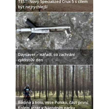
TEST! Nový Specialized Crux 5 s cílem
být nejrychlejší
Daysaver – nářadí, co zachrání
cyklistův den
Rodina a kolo, mise Polsko, část první:
Kolem jezer v Národním parku