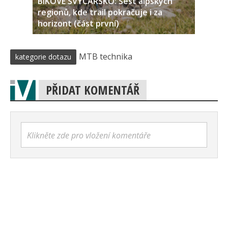
BIKOVÉ ŠVÝCARSKO: Šest alpských
regionů, kde trail pokračuje i za
horizont (část první)
MTB technika
kategorie dotazu
PŘIDAT KOMENTÁŘ
Klikněte zde pro vložení komentáře