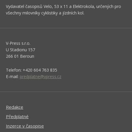
Vydavatel časopisů Velo, 53 x 11 a Elektrokola, určených pro
všechny milovníky cyklistiky a jízdních kol.
V-Press s.r.o.
U Stadionu 157
266 01 Beroun
Telefon: +420 604 763 835
E-mail:
predplatne@vpress.cz
Redakce
Předplatné
Inzerce v časopise