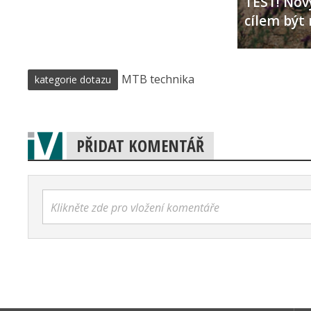
TEST! Nový
cílem být 
MTB technika
kategorie dotazu
PŘIDAT KOMENTÁŘ
Klikněte zde pro vložení komentáře