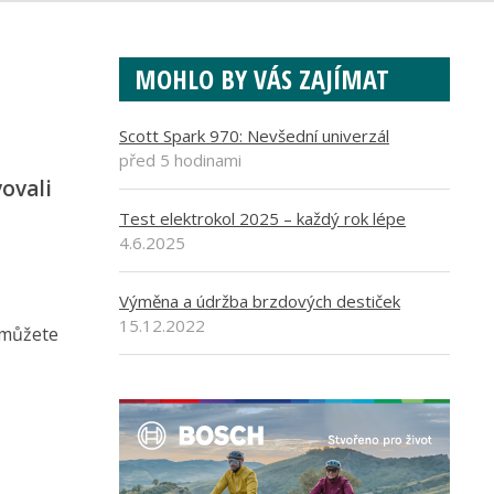
MOHLO BY VÁS ZAJÍMAT
Scott Spark 970: Nevšední univerzál
před 5 hodinami
ovali
Test elektrokol 2025 – každý rok lépe
4.6.2025
Výměna a údržba brzdových destiček
15.12.2022
 můžete