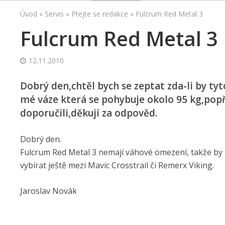
Úvod
»
Servis
»
Ptejte se redakce
»
Fulcrum Red Metal 3
Fulcrum Red Metal 3
12.11.2010
Dobrý den,chtěl bych se zeptat zda-li by ty
mé váze která se pohybuje okolo 95 kg,popř
doporučili,děkuji za odpověd.
Dobrý den.
Fulcrum Red Metal 3 nemají váhové omezení, takže by m
vybírat ještě mezi Mavic Crosstrail či Remerx Viking.
Jaroslav Novák