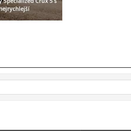
 Specialized Crux 5 s
nejrychlejší