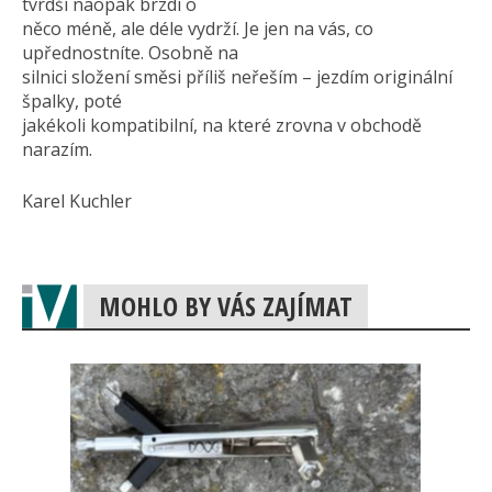
tvrdší naopak brzdí o
něco méně, ale déle vydrží. Je jen na vás, co
upřednostníte. Osobně na
silnici složení směsi příliš neřeším – jezdím originální
špalky, poté
jakékoli kompatibilní, na které zrovna v obchodě
narazím.
Karel Kuchler
MOHLO BY VÁS ZAJÍMAT