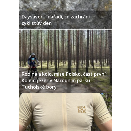
Daysaver – nářadí, co zachrání
cyklistův den
Rodina a kolo, mise Polsko, část první:
Kolem jezer v Národním parku
Tucholské bory