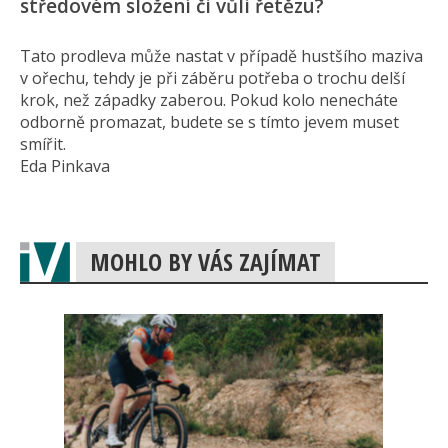
středovém složení či vůli řetězu?
Tato prodleva může nastat v případě hustšího maziva
v ořechu, tehdy je při záběru potřeba o trochu delší
krok, než západky zaberou. Pokud kolo nenecháte
odborně promazat, budete se s tímto jevem muset
smířit.
Eda Pinkava
MOHLO BY VÁS ZAJÍMAT