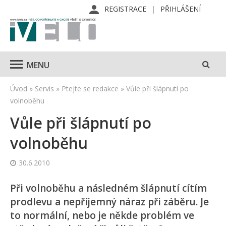
REGISTRACE
PŘIHLÁŠENÍ
MENU
Úvod
»
Servis
»
Ptejte se redakce
»
Vůle při šlápnutí po
volnoběhu
Vůle při šlápnutí po
volnoběhu
30.6.2010
Při volnoběhu a následném šlápnutí cítím
prodlevu a nepříjemný náraz při záběru. Je
to normální, nebo je někde problém ve