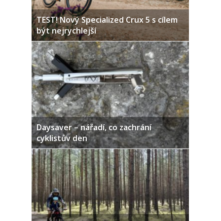
TEST! Nový Specialized Crux 5 s cílem
být nejrychlejší
Daysaver – nářadí, co zachrání
cyklistův den