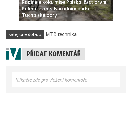
Rodina a kolo, mise Polsko, část první:
Kolem jezer v Národním parku
Tucholské bory
MTB technika
kategorie dotazu
PŘIDAT KOMENTÁŘ
Klikněte zde pro vložení komentáře