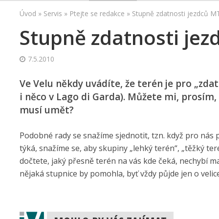
Úvod
»
Servis
»
Ptejte se redakce
»
Stupně zdatnosti jezdců M
Stupně zdatnosti je
7.5.2010
Ve Velu někdy uvádíte, že terén je pro „zdatn
i něco v Lago di Garda). Můžete mi, prosím, 
musí umět?
Podobné rady se snažíme sjednotit, tzn. když pro nás p
týká, snažíme se, aby skupiny „lehký terén“, „těžký ter
dočtete, jaký přesně terén na vás kde čeká, nechybí map
nějaká stupnice by pomohla, byť vždy půjde jen o velice