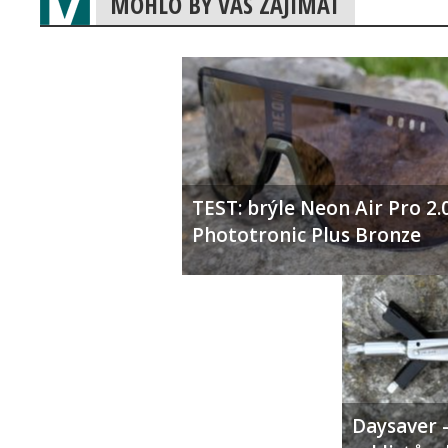
MOHLO BY VÁS ZAJÍMAT
TEST: brýle Neon Air Pro 2.
Phototronic Plus Bronze
Daysaver –