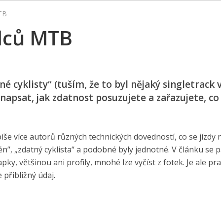
TB
zdců MTB
é cyklisty“ (tuším, že to byl nějaký singletrack 
napsat, jak zdatnost posuzujete a zařazujete, co
íše více autorů různých technických dovedností, co se jízdy 
én“, „zdatný cyklista“ a podobné byly jednotné. V článku se 
ky, většinou ani profily, mnohé lze vyčíst z fotek. Je ale pra
 přibližný údaj.