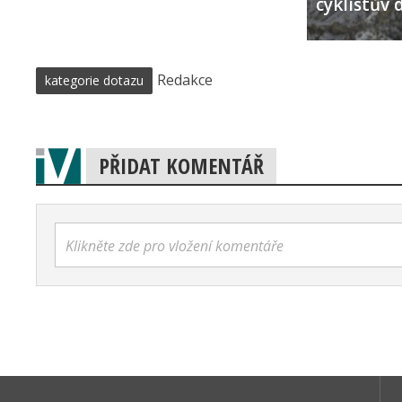
cyklistův 
Redakce
kategorie dotazu
PŘIDAT KOMENTÁŘ
Klikněte zde pro vložení komentáře