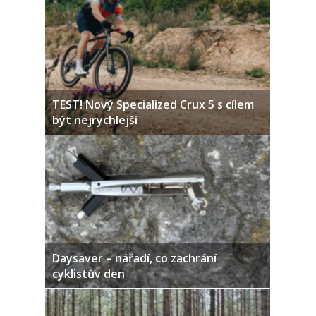
TEST! Nový Specialized Crux 5 s cílem
být nejrychlejší
Daysaver – nářadí, co zachrání
cyklistův den