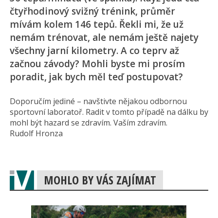
čtyřhodinový svižný trénink, průměr
mívám kolem 146 tepů. Řekli mi, že už
nemám trénovat, ale nemám ještě najety
všechny jarní kilometry. A co teprv až
začnou závody? Mohli byste mi prosím
poradit, jak bych měl teď postupovat?
Doporučím jediné – navštivte nějakou odbornou
sportovní laboratoř. Radit v tomto případě na dálku by
mohl být hazard se zdravím. Vaším zdravím.
Rudolf Hronza
MOHLO BY VÁS ZAJÍMAT