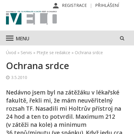
REGISTRACE
PŘIHLÁŠENÍ
MENU
Úvod
»
Servis
»
Ptejte se redakce
»
Ochrana srdce
Ochrana srdce
3.5.2010
Nedávno jsem byl na zátěžáku v lékařské
fakultě, řekli mi, že mám neuvěřitelný
rozsah TF. Nasadili mi Holtrův přístroj na
24 hod a ten to potvrdil. Maximum 212
(v zátěži na kole) a minimum
36 tepů/minutu (ve spánku). Když jedu cca