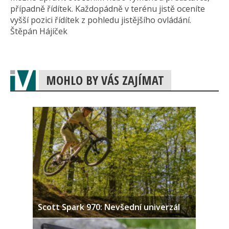
případně řídítek. Každopádně v terénu jistě oceníte
vyšší pozici řídítek z pohledu jistějšího ovládání.
Štěpán Hájíček
MOHLO BY VÁS ZAJÍMAT
Scott Spark 970: Nevšední univerzál