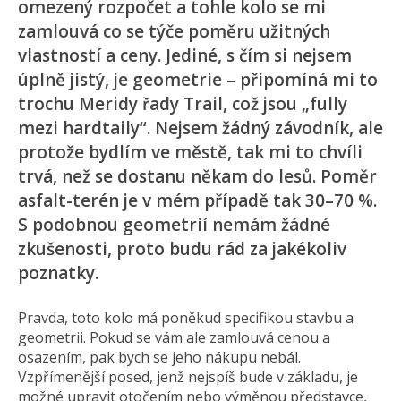
omezený rozpočet a tohle kolo se mi
zamlouvá co se týče poměru užitných
vlastností a ceny. Jediné, s čím si nejsem
úplně jistý, je geometrie – připomíná mi to
trochu Meridy řady Trail, což jsou „fully
mezi hardtaily“. Nejsem žádný závodník, ale
protože bydlím ve městě, tak mi to chvíli
trvá, než se dostanu někam do lesů. Poměr
asfalt-terén je v mém případě tak 30–70 %.
S podobnou geometrií nemám žádné
zkušenosti, proto budu rád za jakékoliv
poznatky.
Pravda, toto kolo má poněkud specifikou stavbu a
geometrii. Pokud se vám ale zamlouvá cenou a
osazením, pak bych se jeho nákupu nebál.
Vzpřímenější posed, jenž nejspíš bude v základu, je
možné upravit otočením nebo výměnou představce,