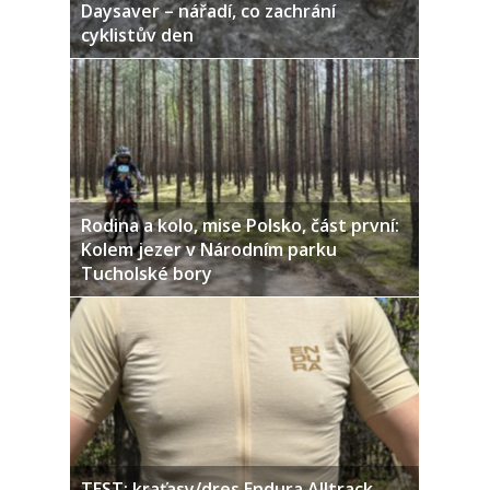
Daysaver – nářadí, co zachrání
cyklistův den
Rodina a kolo, mise Polsko, část první:
Kolem jezer v Národním parku
Tucholské bory
TEST: kraťasy/dres Endura Alltrack