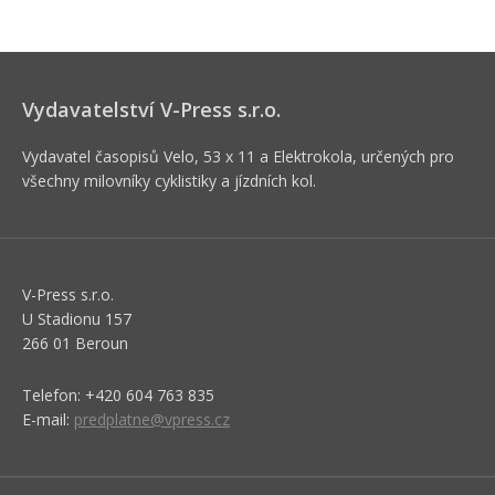
Vydavatelství V-Press s.r.o.
Vydavatel časopisů Velo, 53 x 11 a Elektrokola, určených pro
všechny milovníky cyklistiky a jízdních kol.
V-Press s.r.o.
U Stadionu 157
266 01 Beroun
Telefon: +420 604 763 835
E-mail:
predplatne@vpress.cz