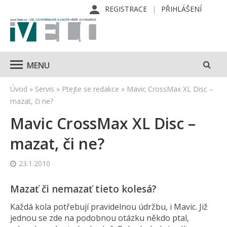
REGISTRACE
PŘIHLÁŠENÍ
MENU
Úvod
»
Servis
»
Ptejte se redakce
»
Mavic CrossMax XL Disc –
mazat, či ne?
Mavic CrossMax XL Disc –
mazat, či ne?
23.1.2010
Mazať či nemazať tieto kolesá?
Každá kola potřebují pravidelnou údržbu, i Mavic. Již
jednou se zde na podobnou otázku někdo ptal,