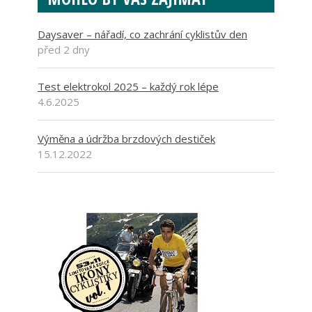
Daysaver – nářadí, co zachrání cyklistův den
před 2 dny
Test elektrokol 2025 – každý rok lépe
4.6.2025
Výměna a údržba brzdových destiček
15.12.2022