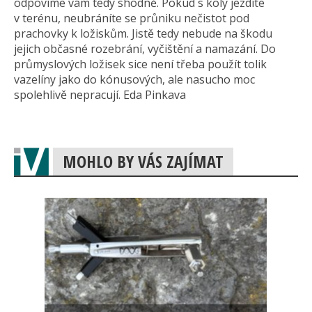
odpovíme vám tedy shodně. Pokud s koly jezdíte
v terénu, neubráníte se průniku nečistot pod
prachovky k ložiskům. Jistě tedy nebude na škodu
jejich občasné rozebrání, vyčištění a namazání. Do
průmyslových ložisek sice není třeba použít tolik
vazelíny jako do kónusových, ale nasucho moc
spolehlivě nepracují. Eda Pinkava
MOHLO BY VÁS ZAJÍMAT