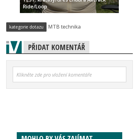
Ride/Loop
MTB technika
kategorie dotazu
PŘIDAT KOMENTÁŘ
Klikněte zde pro vložení komentáře
MOHLO BY VÁS ZAJÍMAT