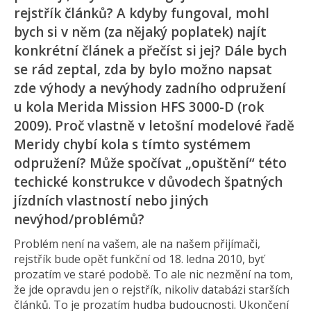
rejstřík článků? A kdyby fungoval, mohl
bych si v něm (za nějaký poplatek) najít
konkrétní článek a přečíst si jej? Dále bych
se rád zeptal, zda by bylo možno napsat
zde výhody a nevýhody zadního odpružení
u kola Merida Mission HFS 3000-D (rok
2009). Proč vlastně v letošní modelové řadě
Meridy chybí kola s tímto systémem
odpružení? Může spočívat „opuštění“ této
techické konstrukce v důvodech špatných
jízdních vlastností nebo jiných
nevýhod/problémů?
Problém není na vašem, ale na našem přijímači,
rejstřík bude opět funkční od 18. ledna 2010, byť
prozatím ve staré podobě. To ale nic nezmění na tom,
že jde opravdu jen o rejstřík, nikoliv databázi starších
článků. To je prozatím hudba budoucnosti. Ukončení