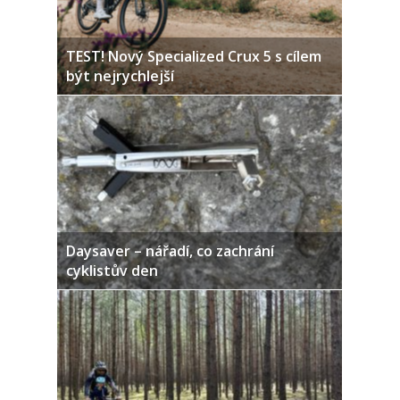
TEST! Nový Specialized Crux 5 s cílem
být nejrychlejší
Daysaver – nářadí, co zachrání
cyklistův den