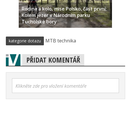
Rodina a kolo, mise Polsko, část první:
Kolem jezer v Národním parku
Tucholské bory
MTB technika
kategorie dotazu
PŘIDAT KOMENTÁŘ
Klikněte zde pro vložení komentáře