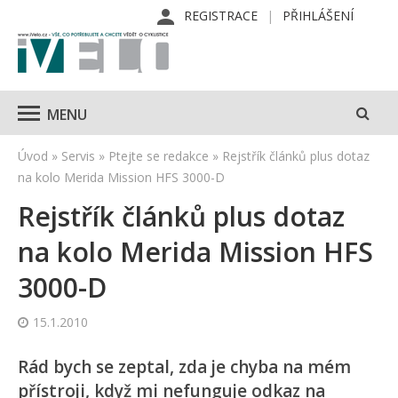
REGISTRACE
PŘIHLÁŠENÍ
MENU
Úvod
»
Servis
»
Ptejte se redakce
»
Rejstřík článků plus dotaz
na kolo Merida Mission HFS 3000-D
Rejstřík článků plus dotaz
na kolo Merida Mission HFS
3000-D
15.1.2010
Rád bych se zeptal, zda je chyba na mém
přístroji, když mi nefunguje odkaz na