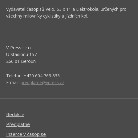
Vydavatel časopisů Velo, 53 x 11 a Elektrokola, určených pro
všechny milovníky cyklistiky a jízdních kol.
V-Press s.r.o.
U Stadionu 157
266 01 Beroun
Telefon: +420 604 763 835
E-mail:
predplatne@vpress.cz
Redakce
Předplatné
Inzerce v časopise