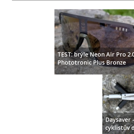
TEST: brýle Neon Air Pro 2.
Phototronic Plus Bronze
Daysaver –
cyklistův 