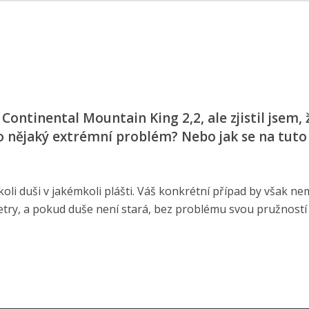
e
Continental Mountain King 2,2, ale zjistil jsem, 
o nějaký extrémní problém? Nebo jak se na tuto
li duši v jakémkoli plášti. Váš konkrétní případ by však nem
etry, a pokud duše není stará, bez problému svou pružností