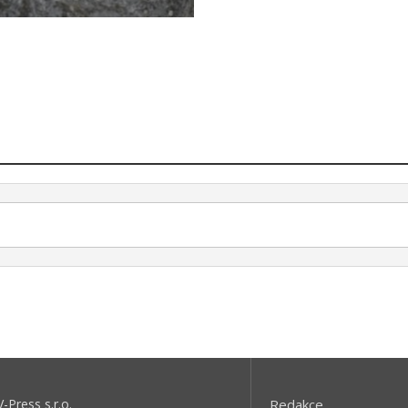
V-Press s.r.o.
Redakce