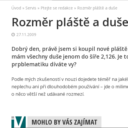
Úvod
»
Servis
»
Ptejte se redakce
»
Rozměr pláště a duše
Rozměr pláště a duš
27.11.2009
Dobrý den, právě jsem si koupil nové pláště 
mám všechny duše jenom do šíře 2,126. Je t
prpblematiku díváte vy?
Podle mých zkušeností v nouzi dojedete téměř na jakéko
neplechu ani při dlouhodobém používání – jde o milim
o něco větší než udávané rozmezí.
MOHLO BY VÁS ZAJÍMAT