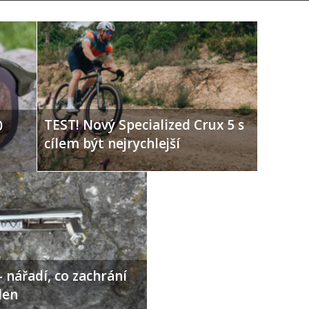
TEST! Nový Specialized Crux 5 s
0
cílem být nejrychlejší
 nářadí, co zachrání
den