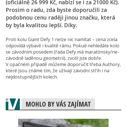
(oficiálně 26 999 Kč, nabízí se i za 21000 Kč).
Prosím o radu, zda byste doporučili za
podobnou cenu raději jinou značku, která
by byla kvalitou lepší. Díky.
Proti kolu Giant Defy 1 nelze nic namítat – cena zcela
odpovídá výbavě i kvalitě rámu. Pokud nehledáte kolo
se závodním posedem (řada Defy má maratónsky/ne­
závodně laděnou geometrii), zvolil jste dobře.
V opačném případě můžeme doporučit třeba Authory,
které jsou známé tím, že užívají závodní střih i na
nejdostupnějších kolech.
MOHLO BY VÁS ZAJÍMAT