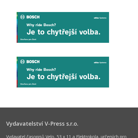
Vydavatelství V-Press s.r.o.
Vydavatel časopisů Velo, 53 x 11 a Elektrokola, určených pro