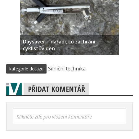
Daysaver – nářadí, co zachrání
cyklistův den
Silniční technika
kategorie dotazu
PŘIDAT KOMENTÁŘ
Klikněte zde pro vložení komentáře