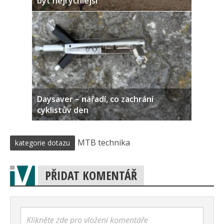
být nejrychlejší
Daysaver – nářadí, co zachrání
cyklistův den
MTB technika
kategorie dotazu
PŘIDAT KOMENTÁŘ
Klikněte zde pro vložení komentáře