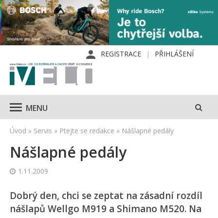
REGISTRACE
PŘIHLÁŠENÍ
MENU
Úvod
»
Servis
»
Ptejte se redakce
»
Nášlapné pedály
Nášlapné pedály
1.11.2009
Dobrý den, chci se zeptat na zásadní rozdíl
nášlapů Wellgo M919 a Shimano M520. Na