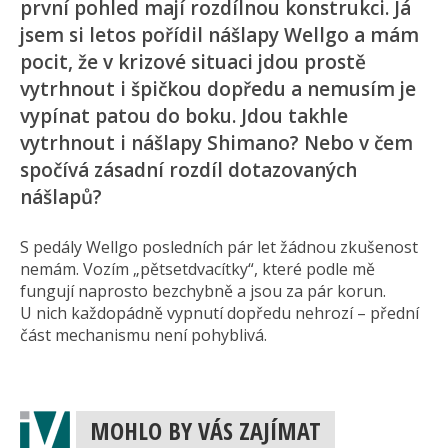
první pohled mají rozdílnou konstrukci. Já
jsem si letos pořídil nášlapy Wellgo a mám
pocit, že v krizové situaci jdou prostě
vytrhnout i špičkou dopředu a nemusím je
vypínat patou do boku. Jdou takhle
vytrhnout i nášlapy Shimano? Nebo v čem
spočívá zásadní rozdíl dotazovaných
nášlapů?
S pedály Wellgo posledních pár let žádnou zkušenost
nemám. Vozím „pětsetdvacítky“, které podle mě
fungují naprosto bezchybně a jsou za pár korun.
U nich každopádně vypnutí dopředu nehrozí – přední
část mechanismu není pohyblivá.
MOHLO BY VÁS ZAJÍMAT