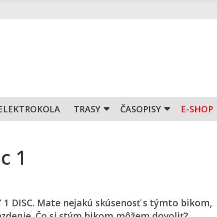
ELEKTROKOLA
TRASY
ČASOPISY
E-SHOP
c 1
 DISC. Mate nejakú skúsenosť s týmto bikom,
jazdenie. Čo si stým bikom môžem dovoliť?