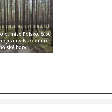
olo, mise Polsko, část
lem jezer v Národním
holské bory