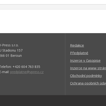
V-Press s.r.o.
Redakce
U Stadionu 157
Předplatné
266 01 Beroun
Inzerce v časopise
Telefon: +420 604 763 835
Inzerce na www strán
E-mail:
predplatne@vpress.cz
Obchodní podmínky
Ochrana osobních úda