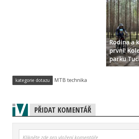
Rodina a k
první: Ko
parku Tuc
MTB technika
kategorie dotazu
PŘIDAT KOMENTÁŘ
Klikněte zde pro vložení komentáře