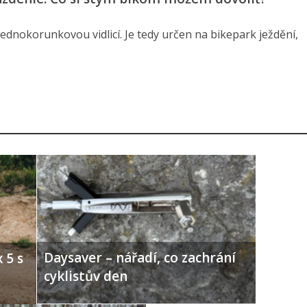
jednokorunkovou vidlicí. Je tedy určen na bikepark ježdění,
Daysaver – nářadí, co zachrání
 5 s
cyklistův den