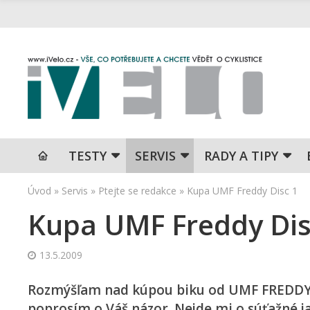
TESTY
SERVIS
RADY A TIPY
Úvod
»
Servis
»
Ptejte se redakce
»
Kupa UMF Freddy Disc 1
Kupa UMF Freddy Dis
13.5.2009
Rozmýšľam nad kúpou biku od UMF FREDDY 1
poprosím o Váš názor. Nejde mi o súťažné 