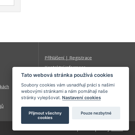
Příhlášení | Registrace
Kontaktní informace
Tato webová stránka používá cookies
Mapa stránek
Soubory cookies vám usnadňují práci s našimi
kách
webovými stránkami a nám pomáhají naše
stránky vylepšovat.
Nastavení cookies
jů
Přijmout všechny
Pouze nezbytné
cookies
| developed by
Kinet