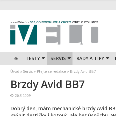
TESTY
SERVIS
RADY A TIPY
Úvod
»
Servis
»
Ptejte se redakce
»
Brzdy Avid BB7
Brzdy Avid BB7
26.3.2009
Dobrý den, mám mechanické brzdy Avid BB7 
měnit destičky i kotouč, ale bez úspěchu. N