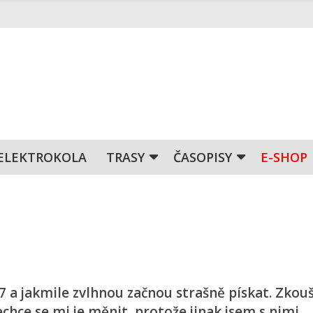
ELEKTROKOLA
TRASY
ČASOPISY
E-SHOP
a jakmile zvlhnou začnou strašně pískat. Zkouš
echce se mi je měnit, protože jinak jsem s nimi