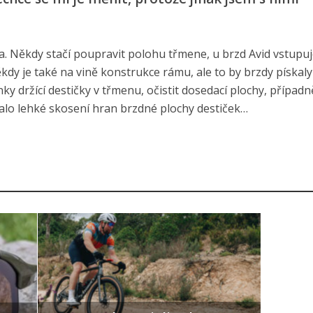
a. Někdy stačí poupravit polohu třmene, u brzd Avid vstupuj
dy je také na vině konstrukce rámu, ale to by brzdy pískaly
y držící destičky v třmenu, očistit dosedací plochy, případn
valo lehké skosení hran brzdné plochy destiček…