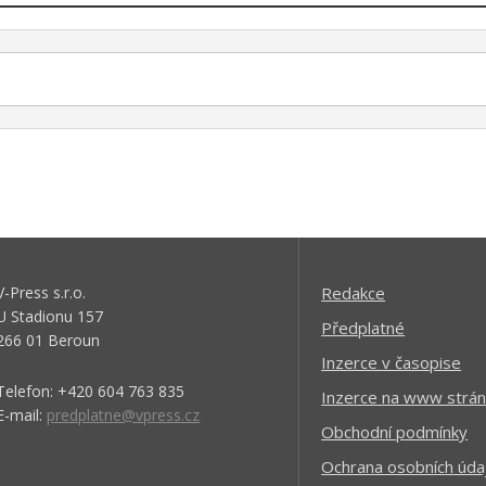
V-Press s.r.o.
Redakce
U Stadionu 157
Předplatné
266 01 Beroun
Inzerce v časopise
Telefon: +420 604 763 835
Inzerce na www strán
E-mail:
predplatne@vpress.cz
Obchodní podmínky
Ochrana osobních úda