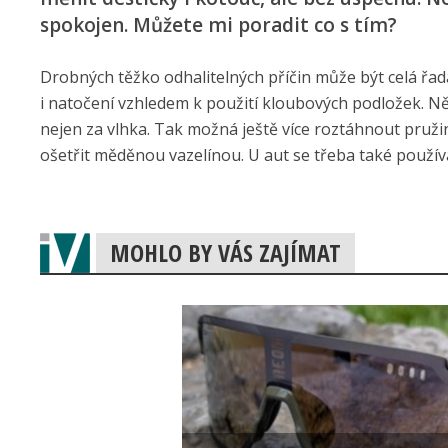
spokojen. Můžete mi poradit co s tím?
Drobných těžko odhalitelných příčin může být celá řad
i natočení vzhledem k použití kloubových podložek. Něk
nejen za vlhka. Tak možná ještě více roztáhnout pružink
ošetřit měděnou vazelínou. U aut se třeba také použí
MOHLO BY VÁS ZAJÍMAT