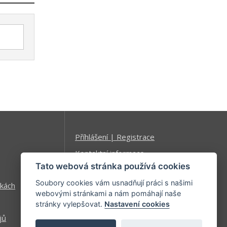
Příhlášení | Registrace
Kontaktní informace
Tato webová stránka používá cookies
Mapa stránek
Soubory cookies vám usnadňují práci s našimi
kách
webovými stránkami a nám pomáhají naše
stránky vylepšovat.
Nastavení cookies
jů