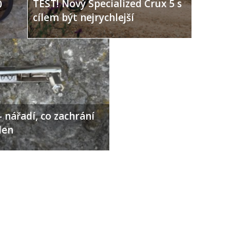
TEST! Nový Specialized Crux 5 s
0
cílem být nejrychlejší
 nářadí, co zachrání
den