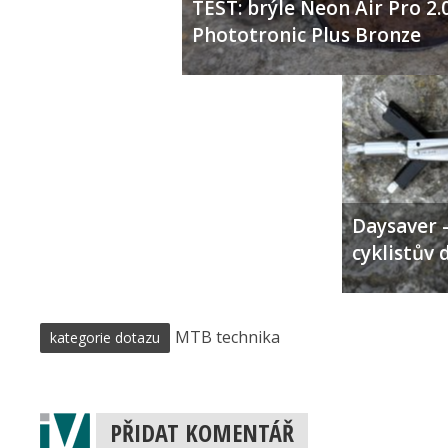
TEST: brýle Neon Air Pro 2.
Phototronic Plus Bronze
Daysaver –
cyklistův 
MTB technika
kategorie dotazu
PŘIDAT KOMENTÁŘ