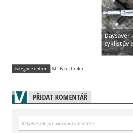
Daysaver –
cyklistův 
MTB technika
kategorie dotazu
PŘIDAT KOMENTÁŘ
Klikněte zde pro vložení komentáře