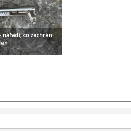
 nářadí, co zachrání
den