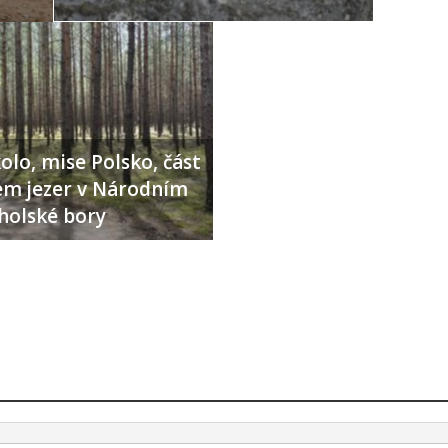
olo, mise Polsko, část
lem jezer v Národním
holské bory