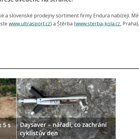
ké a slovenské prodejny sortiment firmy Endura nabízejí. Mě
uste
www.ultrasport.cz
) a Štěrba (
www.sterba-kola.cz
, Praha)
Daysaver – nářadí, co zachrání
 5 s
cyklistův den