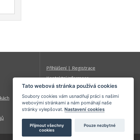
Příhlášení | Registrace
Kontaktní informace
Tato webová stránka používá cookies
Mapa stránek
Soubory cookies vám usnadňují práci s našimi
kách
webovými stránkami a nám pomáhají naše
stránky vylepšovat.
Nastavení cookies
jů
Přijmout všechny
Pouze nezbytné
cookies