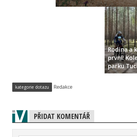
Rodina a k
první: Ko
parku Tuc
Redakce
kategorie dotazu
PŘIDAT KOMENTÁŘ