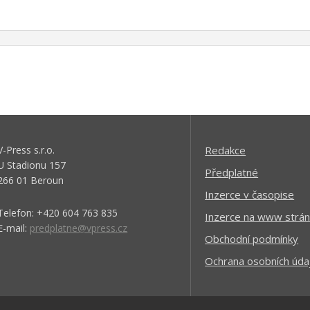
V-Press s.r.o.
Redakce
U Stadionu 157
Předplatné
266 01 Beroun
Inzerce v časopise
Telefon: +420 604 763 835
Inzerce na www strán
E-mail:
predplatne@vpress.cz
Obchodní podmínky
Ochrana osobních úda