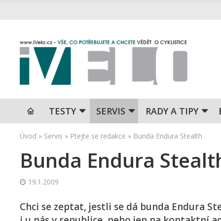
TESTY
SERVIS
RADY A TIPY
Úvod
»
Servis
»
Ptejte se redakce
»
Bunda Endura Stealth
Bunda Endura Stealt
19.1.2009
Chci se zeptat, jestli se dá bunda Endura St
i u nás v republice, nebo jen na kontaktní 