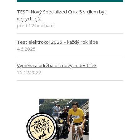
TEST! Nový Specialized Crux 5 s cílem být
nejrychlejší
před 12 hodinami
Test elektrokol 2025 – každý rok lépe
4.6.2025
Výměna a údržba brzdových destiček
15.12.2022