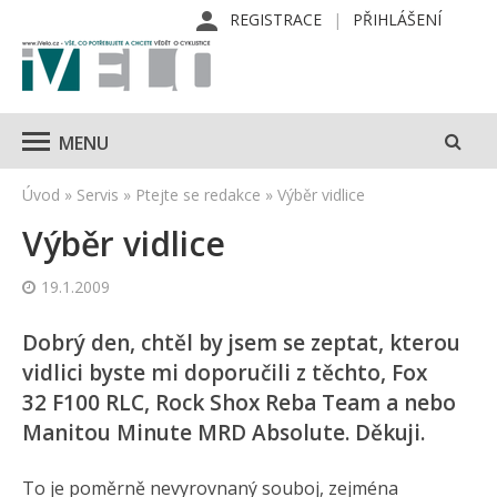
REGISTRACE
PŘIHLÁŠENÍ
MENU
Úvod
»
Servis
»
Ptejte se redakce
»
Výběr vidlice
Výběr vidlice
19.1.2009
Dobrý den, chtěl by jsem se zeptat, kterou
vidlici byste mi doporučili z těchto, Fox
32 F100 RLC, Rock Shox Reba Team a nebo
Manitou Minute MRD Absolute. Děkuji.
To je poměrně nevyrovnaný souboj, zejména