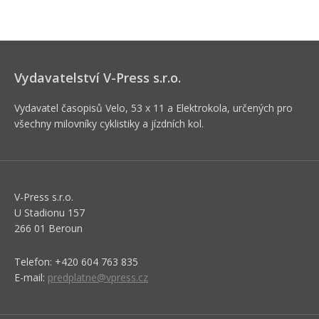
Vydavatelství V-Press s.r.o.
Vydavatel časopisů Velo, 53 x 11 a Elektrokola, určených pro
všechny milovníky cyklistiky a jízdních kol.
V-Press s.r.o.
U Stadionu 157
266 01 Beroun
Telefon: +420 604 763 835
E-mail:
predplatne@vpress.cz