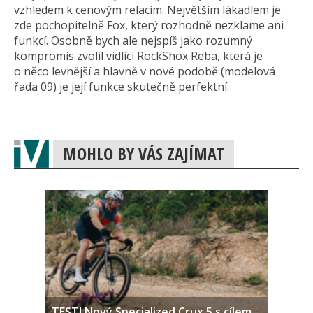
vzhledem k cenovým relacím. Největším lákadlem je
zde pochopitelně Fox, který rozhodně nezklame ani
funkcí. Osobně bych ale nejspíš jako rozumný
kompromis zvolil vidlici RockShox Reba, která je
o něco levnější a hlavně v nové podobě (modelová
řada 09) je její funkce skutečně perfektní.
MOHLO BY VÁS ZAJÍMAT
TEST! Nový Specialized Crux 5 s cílem