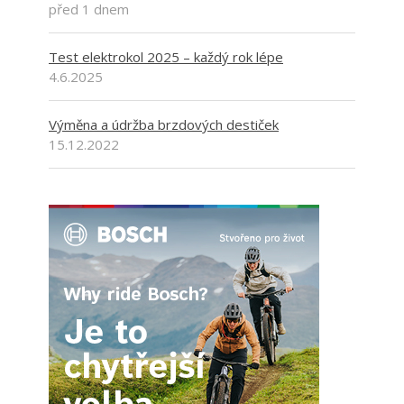
před 1 dnem
Test elektrokol 2025 – každý rok lépe
4.6.2025
Výměna a údržba brzdových destiček
15.12.2022