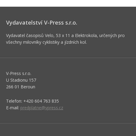
Vydavatelství V-Press s.r.o.
Vydavatel časopisů Velo, 53 x 11 a Elektrokola, určených pro
všechny milovníky cyklistiky a jízdních kol.
V-Press s.r.o.
U Stadionu 157
266 01 Beroun
Telefon: +420 604 763 835
E-mail:
predplatne@vpress.cz