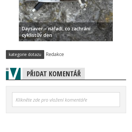
Daysaver – nářadí, co zachrání
cyklistův den
Redakce
kategorie dotazu
PŘIDAT KOMENTÁŘ
Klikněte zde pro vložení komentáře