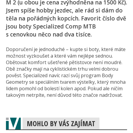
M 2 (u obou je cena zvýhodněna na 1500 Kč).
Jsem spíše hobby jezdec, ale rád si dám do
těla na pořádných kopcích. Favorit číslo dvě
jsou boty Specialized Comp MTB
s cenovkou něco nad dva tisíce.
Doporučení je jednoduché – kupte si boty, které máte
možnost vyzkoušet a které vám nejlépe sednou.
Obětovat komfort ušetřené pětistovce není moudré.
Obě značky mají na cyklistickém trhu velmi dobrou
pověst. Specialized navíc razí svůj program Body
Geometry se speciálním tvarem výstelky, který mnoha
lidem pomohl od bolestí kolen apod. Pokud ale ničím
takovým netrpíte, není důvod této značce nadržovat.
MOHLO BY VÁS ZAJÍMAT