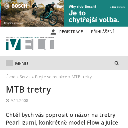
REGISTRACE
PŘIHLÁŠENÍ
MENU
Úvod
»
Servis
»
Ptejte se redakce
»
MTB tretry
MTB tretry
9.11.2008
Chtěl bych vás poprosit o názor na tretry
Pearl Izumi, konkrétně model Flow a Juice