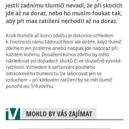
jestli zadnímu tlumiči nevadí, že při skocích
jde až na doraz, nebo ho musím foukat tak,
aby při max zatíženi nechodil až na doraz.
Krok tlumiče až konci zdvihu je dokonce vzhledem
k životnosti rámu žádoucí! Není ale dobře, když tlumič
zdvihem jen prolétne anebo naopak jde nadoraz při
každém kořenu. Dosažení konce zdvihu by mělo
následovat po dopadech skoků či ve skutečně vysoké
rychlosti. Vzhledem k seřizování pouhého
odskokového tlumení tu lze laborovat jen se
vzduchem – při klidovém zatížení by se měl tlumič
ponořit asi 1/4 zdvihu.
MOHLO BY VÁS ZAJÍMAT