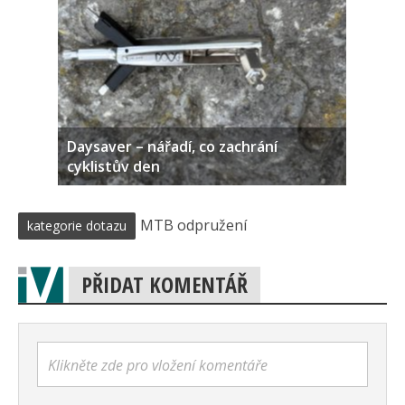
Daysaver – nářadí, co zachrání
cyklistův den
MTB odpružení
kategorie dotazu
PŘIDAT KOMENTÁŘ
Klikněte zde pro vložení komentáře