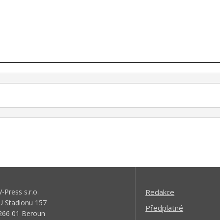
V-Press s.r.o.
Redakce
U Stadionu 157
Předplatné
266 01 Beroun