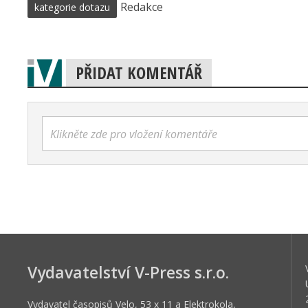
Redakce
kategorie dotazu
PŘIDAT KOMENTÁŘ
Klikněte zde pro vložení komentáře
Vydavatelství V-Press s.r.o.
Vydavatel časopisů Velo, 53 x 11 a Elektrokola,