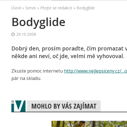
Úvod
»
Servis
»
Ptejte se redakce
»
Bodyglide
Bodyglide
29.10.2008
Dobrý den, prosím poraďte, čím promazat v
někde ani neví, oč jde, velmi mě vyhovoval.
Zkuste pomoc internetu
http://www.nejlepsiceny.cz/…
pár na skladu.
MOHLO BY VÁS ZAJÍMAT