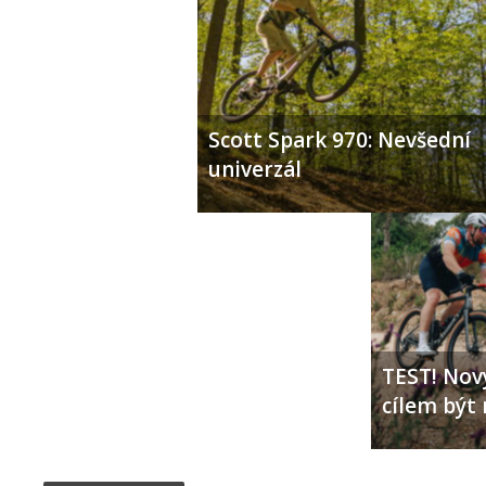
Scott Spark 970: Nevšední
univerzál
TEST! Nový
cílem být 