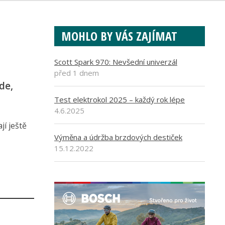
MOHLO BY VÁS ZAJÍMAT
Scott Spark 970: Nevšední univerzál
před 1 dnem
de,
Test elektrokol 2025 – každý rok lépe
4.6.2025
jí ještě
Výměna a údržba brzdových destiček
15.12.2022