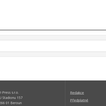
V-Press s.r.o.
Redakce
U Stadionu 157
Předplatné
266 01 Beroun