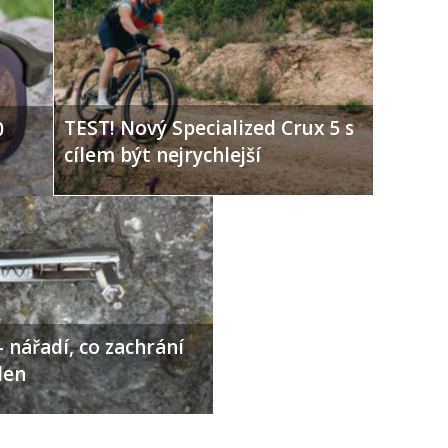
TEST! Nový Specialized Crux 5 s
0
cílem být nejrychlejší
 nářadí, co zachrání
den