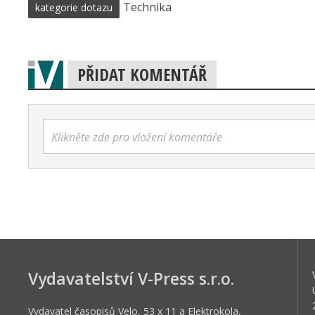
Technika
kategorie dotazu
PŘIDAT KOMENTÁŘ
Klikněte zde pro vložení komentáře
Vydavatelství V-Press s.r.o.
Vydavatel časopisů Velo, 53 x 11 a Elektrokola,