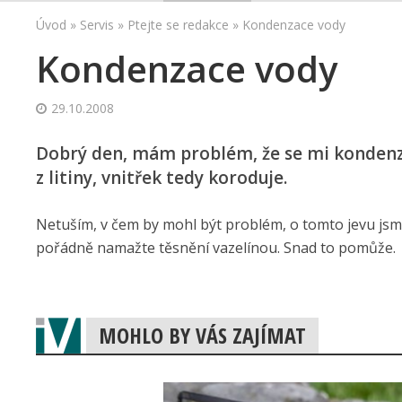
Úvod
»
Servis
»
Ptejte se redakce
»
Kondenzace vody
Kondenzace vody
29.10.2008
Dobrý den, mám problém, že se mi kondenzuj
z litiny, vnitřek tedy koroduje.
Netuším, v čem by mohl být problém, o tomto jevu jsme
pořádně namažte těsnění vazelínou. Snad to pomůže.
MOHLO BY VÁS ZAJÍMAT