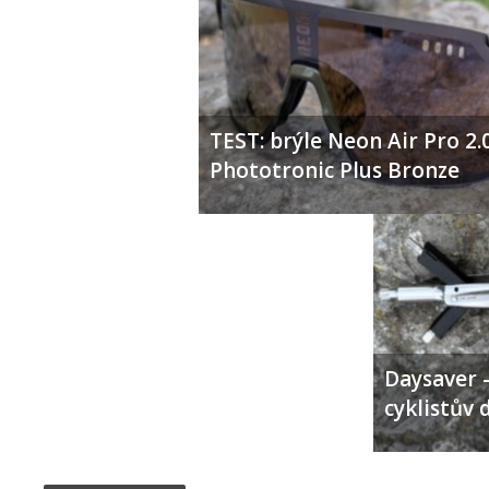
TEST: brýle Neon Air Pro 2.
Phototronic Plus Bronze
Daysaver –
cyklistův 