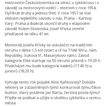
mistrovství Československa na silnici, v cyklokrosu i v
závodě za motorovými vodiči – mistrem v roce 1954,
čtyřikrát druhý a jednou třetí. V roce 1957 se stal
vítězem nejdelšího závodu u nás, Praha – Karlovy
Vary- Praha a dvakrát skončil druhý v etapovém
závodě Kolem Slovenska. Josef Křivka zemřel
předčasně ve věku 41 let.
Memoriál Josefa Křivky se uskuteční na tradičním
okruhu v délce 1,5 km (start a cíl na Třídě Míru, nám.
Republiky, Sukova tř., Masarykovo nám.). Závod
kategorie Elite startuje na 50 okruhů přesně v 19:20 h.
Předcházet mu bude kategorie kadetů (17:40 h) a
juniorů (18:20 h).
Vyhraje tento rok popáté Alois Kaňkovský? Dokáže
některý ze zúčastněných týmů konkurovat týmu Elkov
Author, který potáhne Jan Bárta, čerstvá posila týmu?
Přijďte se podívat a užijte si skvělou cyklistiku v centru
města.