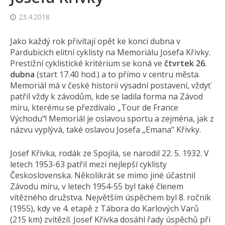
23.4.2018
Jako každý rok přivítají opět ke konci dubna v
Pardubicích elitní cyklisty na Memoriálu Josefa Křivky.
Prestižní cyklistické kritérium se koná ve
čtvrtek 26.
dubna
(start 17.40 hod.) a to přímo v centru města.
Memoriál má v české historii výsadní postavení, vždyť
patřil vždy k závodům, kde se ladila forma na Závod
míru, kterému se přezdívalo „Tour de France
Východu“! Memoriál je oslavou sportu a zejména, jak z
názvu vyplývá, také oslavou Josefa „Emana“ Křivky.
Josef Křivka, rodák ze Spojila, se narodil 22. 5. 1932. V
letech 1953-63 patřil mezi nejlepší cyklisty
Československa. Několikrát se mimo jiné účastnil
Závodu míru, v letech 1954-55 byl také členem
vítězného družstva. Největším úspěchem byl 8. ročník
(1955), kdy ve 4. etapě z Tábora do Karlových Varů
(215 km) zvítězil. Josef Křivka dosáhl řady úspěchů při