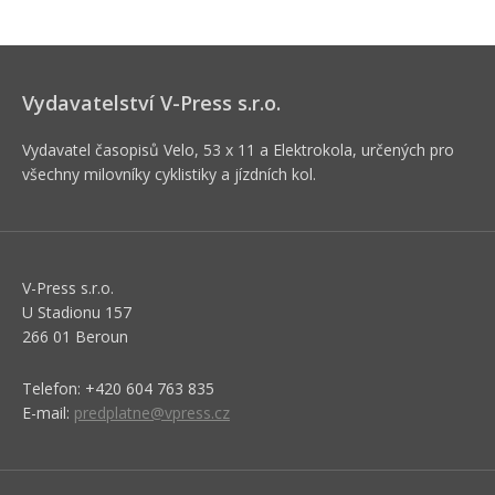
Vydavatelství V-Press s.r.o.
Vydavatel časopisů Velo, 53 x 11 a Elektrokola, určených pro
všechny milovníky cyklistiky a jízdních kol.
V-Press s.r.o.
U Stadionu 157
266 01 Beroun
Telefon: +420 604 763 835
E-mail:
predplatne@vpress.cz