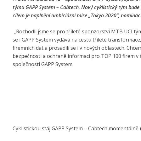
týmu GAPP System – Cabtech. Nový cyklistický tým bude 
cílem je naplnění ambiciózní mise „Tokyo 2020“, nominace
„Rozhodli jsme se pro tříleté sponzorství MTB UCI týmu
se i GAPP System vydává na cestu tříleté transformace,
firemních dat a prosadili se i v nových oblastech. Chce
bezpečnosti a ochraně informací pro TOP 100 firem v Če
společnosti GAPP System.
Cyklistickou stáj GAPP System – Cabtech momentálně r