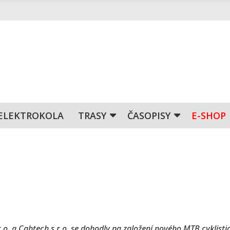
ELEKTROKOLA
TRASY
ČASOPISY
E-SHOP
.o. a Cabtech s.r.o. se dohodly na založení nového MTB cyklist