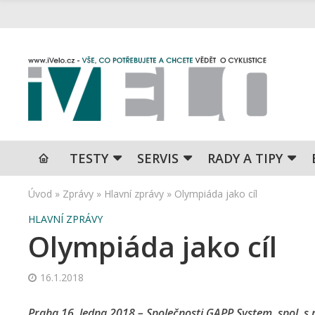
TESTY
SERVIS
RADY A TIPY
Úvod
»
Zprávy
»
Hlavní zprávy
»
Olympiáda jako cíl
HLAVNÍ ZPRÁVY
Olympiáda jako cíl
16.1.2018
Praha 16. ledna 2018 – Společnosti GAPP System, spol. s r