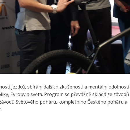
sti jezdců, sbírání dalších zkušeností a mentální odolnosti
bliky, Evropy a světa. Program se převážně skládá ze závodů
ze závodů Světového poháru, kompletního Českého poháru a
.