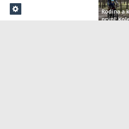
Rodina a k
první: Ko
parku Tuc
PŘIDAT KOMENTÁŘ
Klikněte zde pro vložení komentáře