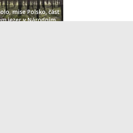
olo, mise Polsko, část
lem jezer v Národním
holské bory