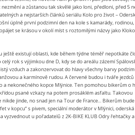
 nezmění a zůstanou tak skvělé jako loni, předloni, před 5 
atelných a nejstarších článků seriálu Kolo pro život – Oders
etošní úplně první podzimní den na kole s kamarády, rodinou,
pájet se krásou v okolí míst s roztomilými názvy jako Klok
ku ještě existují oblasti, kde během týdne téměř nepotkáte č
o celý rok s výjimkou dne D, kdy se do areálu zázemí Spálov
čistý vzduch a zakonzervovat do hlavy všechny barvy podzim
anžovou a karmínově rudou. A červené budou i tváře jezdců 
ého a nekonečného kopce Mlýnice. Ten pomohou bikerům o 
 i křídou psané vzkazy na potem prosáklém asfaltu. Takovou
ete nikde jinde, no snad jen na Tour de France… Bikerům bude
fet v kopcu“ s pivem, speciální moderátor v Mlýnici, oderská
a vyzvednout u pořadatelů z 2K-BIKE KLUB Odry řehtačky a