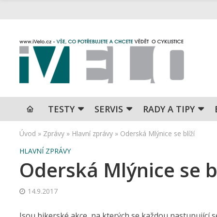
TESTY
SERVIS
RADY A TIPY
Úvod
»
Zprávy
»
Hlavní zprávy
»
Oderská Mlýnice se blíží
HLAVNÍ ZPRÁVY
Oderská Mlýnice se bl
14.9.2017
Jsou bikerské akce, na kterých se každou nastupující 