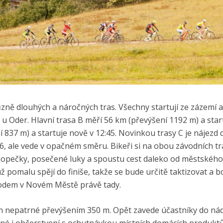
ůzně dlouhých a náročných tras. Všechny startují ze zázemí 
u Oder. Hlavní trasa B měří 56 km (převýšení 1192 m) a star
í 837 m) a startuje nově v 12:45. Novinkou trasy C je nájezd 
16, ale vede v opačném směru. Bikeři si na obou závodních t
kopečky, posečené luky a spoustu cest daleko od městského
pomalu spějí do finiše, takže se bude určitě taktizovat a bo
vodem v Novém Městě právě tady.
jen nepatrné převýšením 350 m. Opět zavede účastníky do n