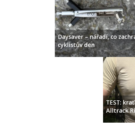
Daysaver – nářadí, co zachr
cyklistův den
TEST: kra
Alltrack 