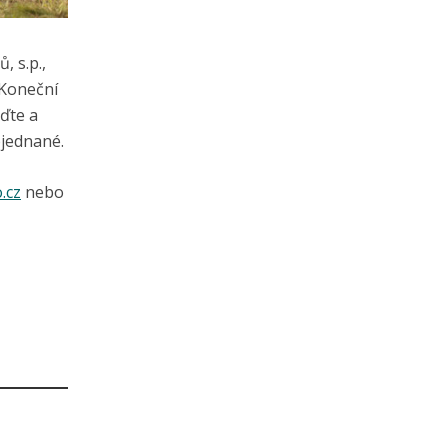
 s.p.,
 Koneční
eďte a
bjednané.
.cz
nebo