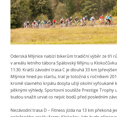
Oderská Mlýnice nabízí bikerům tradiční výběr ze tří r
v areálu letního tábora Spálovský Mlýnu u Klokočůvku 
11:30. Kratší závodní trasa C je dlouhá 33 km (převýšen
Mlýnice hned po startu, trať je totožná s ročníkem 20
kromě slavného krpálu dosyta užijí okolní vyfoukané 
pěknými výhledy. Sportovní soutěže Prestige Trophy už 
budou snažit urvat co nejvíc bodů před posledním zá
Nezávodní trasa D – Fitness jízda na 13 km překoná 