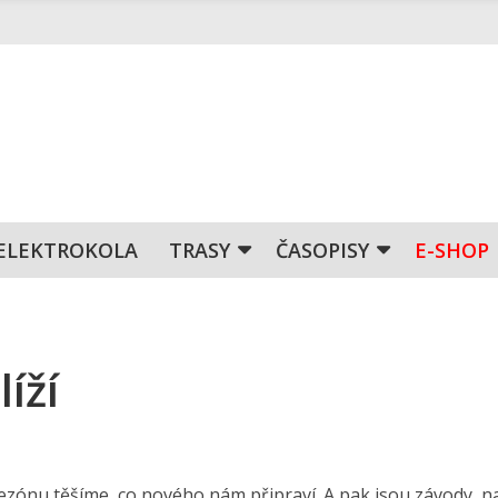
ELEKTROKOLA
TRASY
ČASOPISY
E-SHOP
íží
sezónu těšíme, co nového nám připraví. A pak jsou závody, n