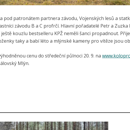
 pod patronátem partnera závodu, Vojenských lesů a statků,
stníci závodu B a C profrčí. Hlavní pořadatelé Petr a Zuzka
í ještě kouzlu bestselleru KPŽ neměli šanci propadnout. Přij
divoženky taky a babí léto a mlýnské kameny pro vítěze jsou o
zvýhodněnou cenu do středeční půlnoci 20. 9. na
www.kolopro
pálovský Mlýn.