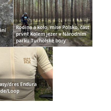
Rodina a kolo, mise Polsko, část
ání
první: Kolem jezer v Národním
parku Tucholské bory
ťasy/dres Endura
Ride/Loop