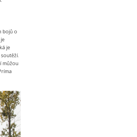
.
h bojů o
je
ká je
soutěží.
ní můžou
Príma