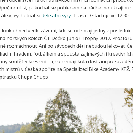
né i občerstvení s ochutnávkou místních domácích produktů
odpočinout si, pokochat se pohledem na nádhernou krajinu s
rálíky, vychutnat si
delikátní sýry
. Trasa D startuje ve 12:30.
t louka hned vedle zázemí, kde se odehrají jedny z posledníc
lu na horských kolech ČT Déčko Junior Trophy 2017. Prostoru 
dně rozmáchnout. Ani po závodech děti nebudou lelkovat. Če
kacím hradem, fotbálkem a spousta zajímavých i kreativních 
ny soutěž v kreslení. Ti, co nemají kola dost ani po závodě
h mistrů v Česká spořitelna Specialized Bike Academy KPŽ. 
mptracku Chupa Chups.