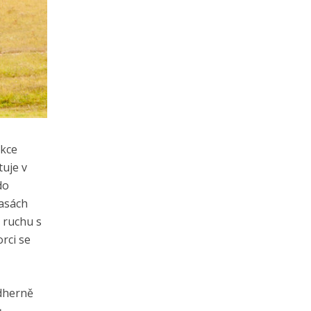
akce
tuje v
do
rasách
 ruchu s
rci se
ádherně