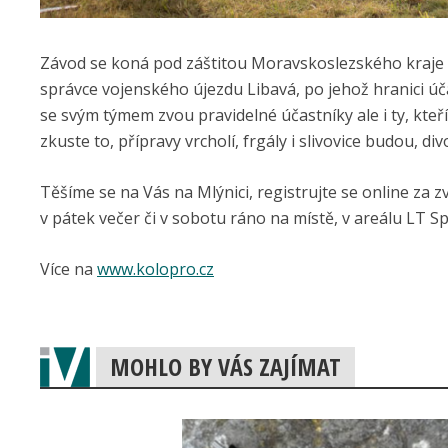
Závod se koná pod záštitou Moravskoslezského kraje a
správce vojenského újezdu Libavá, po jehož hranici úča
se svým týmem zvou pravidelné účastníky ale i ty, kteř
zkuste to, přípravy vrcholí, frgály i slivovice budou, 
Těšíme se na Vás na Mlýnici, registrujte se online za 
v pátek večer či v sobotu ráno na místě, v areálu LT S
Více na
www.kolopro.cz
MOHLO BY VÁS ZAJÍMAT