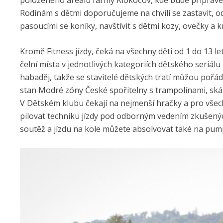
položeného areálu farmy Klokočov, kde bude připrave
Rodinám s dětmi doporučujeme na chvíli se zastavit, 
pasoucími se koníky, navštívit s dětmi kozy, ovečky a k
Kromě Fitness jízdy, čeká na všechny děti od 1 do 13 le
čelní místa v jednotlivých kategoriích dětského seriá
habaděj, takže se stavitelé dětských tratí můžou pořá
stan Modré zóny České spořitelny s trampolínami, ská
V Dětském klubu čekají na nejmenší hračky a pro všech
pilovat techniku jízdy pod odborným vedením zkušenýc
soutěž a jízdu na kole můžete absolvovat také na pu