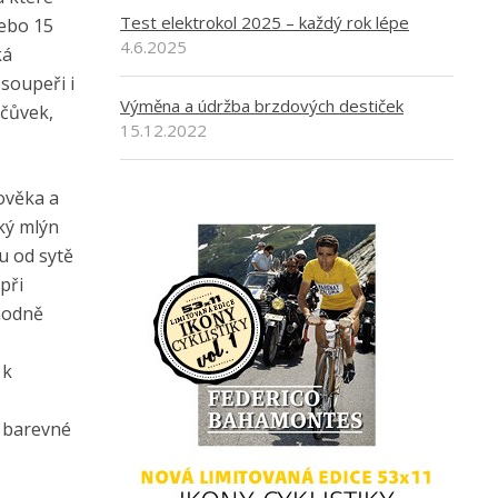
Test elektrokol 2025 – každý rok lépe
nebo 15
4.6.2025
ká
 soupeři i
Výměna a údržba brzdových destiček
očůvek,
15.12.2022
lověka a
ský mlýn
u od sytě
při
hodně
 k
 barevné