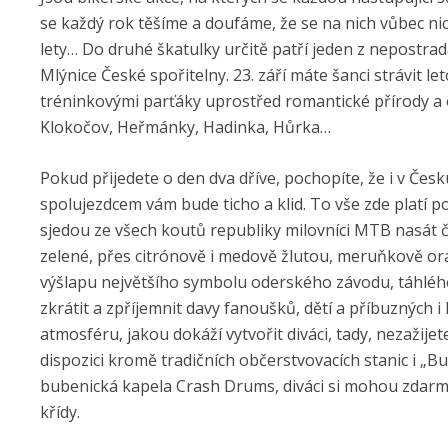
se každý rok těšíme a doufáme, že se na nich vůbec nic
lety… Do druhé škatulky určitě patří jeden z nepostrad
Mlýnice České spořitelny. 23. září máte šanci strávit l
tréninkovými parťáky uprostřed romantické přírody a o
Klokočov, Heřmánky, Hadinka, Hůrka…
Pokud přijedete o den dva dříve, pochopíte, že i v Čes
spolujezdcem vám bude ticho a klid. To vše zde platí p
sjedou ze všech koutů republiky milovníci MTB nasát 
zelené, přes citrónově i medově žlutou, meruňkově or
výšlapu největšího symbolu oderského závodu, táhl
zkrátit a zpříjemnit davy fanoušků, dětí a příbuzných
atmosféru, jakou dokáží vytvořit diváci, tady, nezažij
dispozici kromě tradičních občerstvovacích stanic i „Bu
bubenická kapela Crash Drums, diváci si mohou zdarm
křídy.