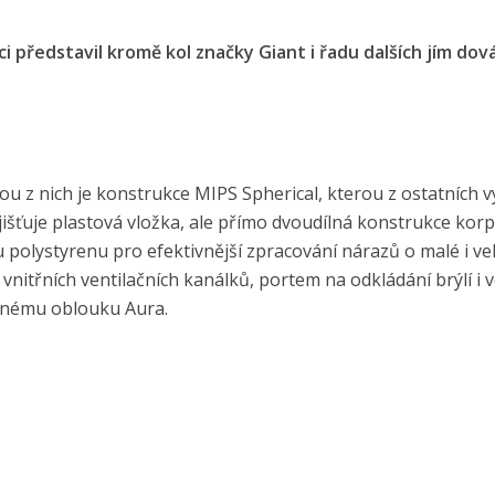
i představil kromě kol značky Giant i řadu dalších jím do
u z nich je konstrukce MIPS Spherical, kterou z ostatních 
jišťuje plastová vložka, ale přímo dvoudílná konstrukce kor
polystyrenu pro efektivnější zpracování nárazů o malé i ve
itřních ventilačních kanálků, portem na odkládání brýlí i 
užnému oblouku Aura.