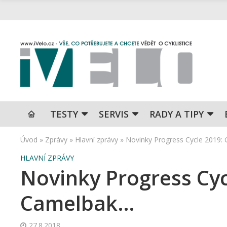
TESTY
SERVIS
RADY A TIPY
Úvod
»
Zprávy
»
Hlavní zprávy
»
Novinky Progress Cycle 2019: 
HLAVNÍ ZPRÁVY
Novinky Progress Cycl
Camelbak…
27.8.2018