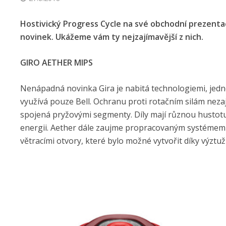
Hostivický Progress Cycle na své obchodní prezentac
novinek. Ukážeme vám ty nejzajímavější z nich.
GIRO AETHER MIPS
Nenápadná novinka Gira je nabitá technologiemi, jedno
využívá pouze Bell. Ochranu proti rotačním silám neza
spojená pryžovými segmenty. Díly mají různou hustotu 
energii. Aether dále zaujme propracovaným systémem vn
větracími otvory, které bylo možné vytvořit díky výzt