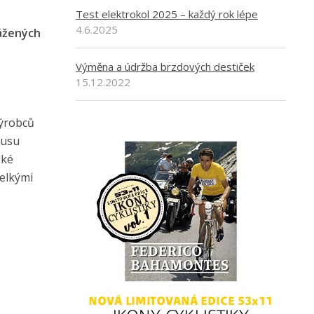
Test elektrokol 2025 – každý rok lépe
4.6.2025
vážených
Výměna a údržba brzdových destiček
15.12.2022
výrobců
pusu
lké
velkými