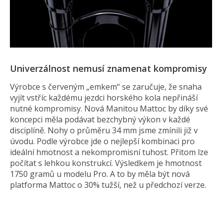
Univerzálnost nemusí znamenat kompromisy
Výrobce s červeným „emkem“ se zaručuje, že snaha
vyjít vstříc každému jezdci horského kola nepřináší
nutné kompromisy. Nová Manitou Mattoc by díky své
koncepci měla podávat bezchybný výkon v každé
disciplíně. Nohy o průměru 34 mm jsme zmínili již v
úvodu. Podle výrobce jde o nejlepší kombinaci pro
ideální hmotnost a nekompromisní tuhost. Přitom lze
počítat s lehkou konstrukcí. Výsledkem je hmotnost
1750 gramů u modelu Pro. A to by měla být nová
platforma Mattoc o 30% tužší, než u předchozí verze.