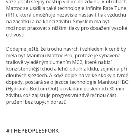
váze pocítí stejný nástup vidlice do zdvihu. V útrobách
Mattoc se usídlila také technologie Infinite Rate Tune
(IRT), která umožňuje nezávisle nastavit tlak vzduchu
na začátku a na konci zdvihu. Smyslem má být
možnost pracovat s nižšími tlaky pro dosažení vysoké
citlivosti.
Dodejme ještě, že trochu navrch i vzhledem k ceně by
měla být Manitou Mattoc Pro, protože je vybavena
trailově vyladěným tlumením MC2, které nabízí
konzistentnější chod a lehčí odtrh z klidu, zejména při
dlouhých sjezdech. A když dojde na velké skoky a tvrdé
dopady, postará se o jezdce technologie Manitou HBO
(Hydraulic Bottom Out) k ovládání posledních 30 mm
zdvihu, což zajišťuje progresivní závěrečnou část
pružení bez tupých dorazů.
#THEPEOPLESFORK