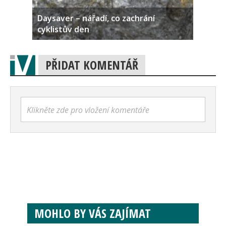
Daysaver – nářadí, co zachrání
cyklistův den
PŘIDAT KOMENTÁŘ
Klikněte zde pro vložení komentáře
MOHLO BY VÁS ZAJÍMAT