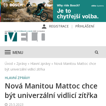
REGISTRACE
PŘIHLÁŠENÍ
MENU
Úvod
»
Zprávy
»
Hlavní zprávy
»
Nová Manitou Mattoc chce
být univerzální vidlicí zítřka
HLAVNÍ ZPRÁVY
Nová Manitou Mattoc chce
být univerzální vidlicí zítřka
25.5.2023