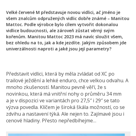
Velké červené M představuje novou vidlici, ač jméno je
všem znalcům odpružených vidlic dobře známé – Manitou
Mattoc. Podle výrobce bylo cílem vytvořit dokonalou
vidlice budoucnosti, ale zároveň zůstat věrný svým
kořenům. Manitou Mattoc 2023 má navíc sloužit všem,
bez ohledu na to, jak a kde jezdíte. Jakým způsobem jde
univerzálnosti naproti a jaké jsou její parametry?
Představit vidlici, která by měla zvládat od XC po
trailové ježdění a lehké enduro, chce velkou odvahu. A
mnoho zkušeností. Manitou pevně věří, že s
novinkou, která má vnitřní nohy o průměru 34 mm
a je v dispozici ve variantách pro 27,5″ i 29″ se tato
výzva povedla. Klíčem je široká škála možností, co se
zdvihu a nastavení týká. Ale nejen to. Zajímavé jsou i
cenové hladiny. Přesto nepředbíhejme…