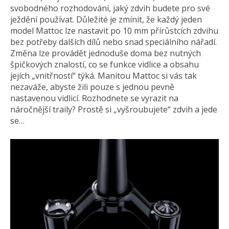
svobodného rozhodování, jaký zdvih budete pro své
ježdění používat. Důležité je zmínit, že každý jeden
model Mattoc lze nastavit po 10 mm přírůstcích zdvihu
bez potřeby dalších dílů nebo snad speciálního nářadí.
Změna lze provádět jednoduše doma bez nutných
špičkových znalostí, co se funkce vidlice a obsahu
jejích „vnitřností“ týká. Manitou Mattoc si vás tak
nezaváže, abyste žili pouze s jednou pevně
nastavenou vidlicí. Rozhodnete se vyrazit na
náročnější traily? Prostě si „vyšroubujete“ zdvih a jede
se…