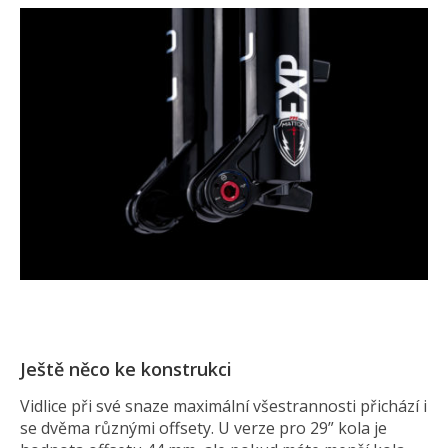
Ještě něco ke konstrukci
Vidlice při své snaze maximální všestrannosti přichází i
se dvěma různými offsety. U verze pro 29” kola je