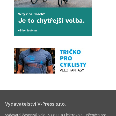
Vydavatelství V-Press s.r.o.
Vydavatel časopisů Velo, 53 x 11 a Elektrokola, určených pro