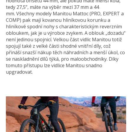
hodnota offsetu 44 mm, ale pokud máte menší kola,
tedy 27,5”, máte na výběr mezi 37 mm a 44
mm. Všechny modely Manitou Mattoc (PRO, EXPERT a
COMP) pak mají kovanou hliníkovou korunku a
hliníkové spodní nohy s charakteristickým reverzním
obloukem, jak je u výrobce zvykem. A oblouk „dozadu“
není jedinou spojnicí. Velkou část vidlic Manitou totiž
spojují také z velké části shodné vnitřní díly, což
přináší snazší nákup těch náhradních a menší úkol, co
se naskladnění dílů týká, pro maloobchodníky. Díky
tomuto přístupu lze vidlice Manitou snadno
upgradovat.