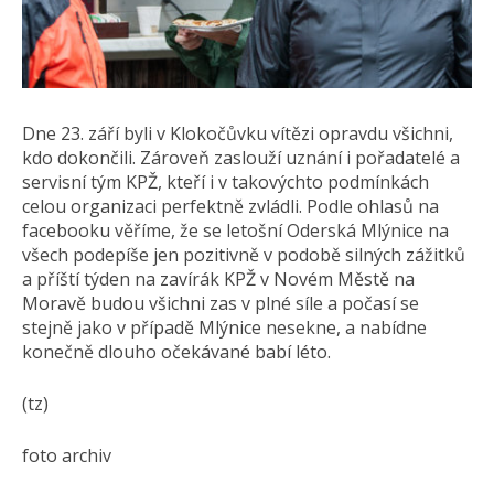
Dne 23. září byli v Klokočůvku vítězi opravdu všichni,
kdo dokončili. Zároveň zaslouží uznání i pořadatelé a
servisní tým KPŽ, kteří i v takovýchto podmínkách
celou organizaci perfektně zvládli. Podle ohlasů na
facebooku věříme, že se letošní Oderská Mlýnice na
všech podepíše jen pozitivně v podobě silných zážitků
a příští týden na zavírák KPŽ v Novém Městě na
Moravě budou všichni zas v plné síle a počasí se
stejně jako v případě Mlýnice nesekne, a nabídne
konečně dlouho očekávané babí léto.
(tz)
foto archiv