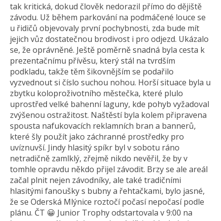
tak kritická, dokud člověk nedorazil přímo do dějiště
závodu. Už během parkování na podmáčené louce se
u řidičů objevovaly první pochybnosti, zda bude mít
jejich vůz dostatečnou brodivost i pro odjezd. Ukázalo
se, že oprávněné. Ještě poměrně snadná byla cesta k
prezentačnímu přívěsu, který stál na tvrdším
podkladu, takže těm šikovnějším se podařilo
vyzvednout si číslo suchou nohou. Horší situace byla u
zbytku koloproživotního městečka, které plulo
uprostřed velké bahenní laguny, kde pohyb vyžadoval
zvýšenou ostražitost. Naštěstí byla kolem připravena
spousta nafukovacích reklamních bran a bannerů,
které šly použít jako záchranné prostředky pro
uvíznuvší. Jindy hlasitý spíkr byl v sobotu ráno
netradičně zamlklý, zřejmě nikdo nevěřil, že by v
tomhle opravdu někdo přijel závodit. Brzy se ale areál
začal plnit nejen závodníky, ale také tradičními
hlasitými fanoušky s bubny a řehtačkami, bylo jasné,
že se Oderská Mlýnice roztočí počasí nepočasí podle
plánu. ČT 😀 Junior Trophy odstartovala v 9:00 na