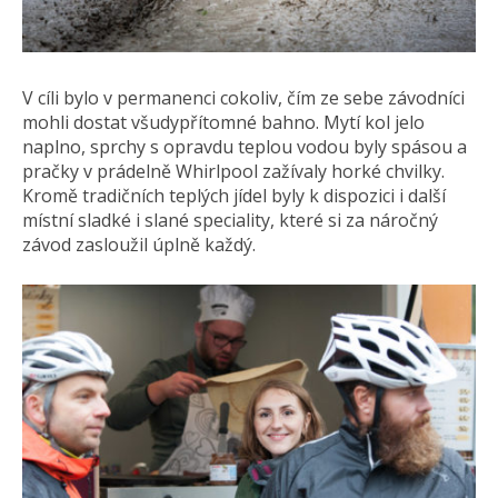
V cíli bylo v permanenci cokoliv, čím ze sebe závodníci
mohli dostat všudypřítomné bahno. Mytí kol jelo
naplno, sprchy s opravdu teplou vodou byly spásou a
pračky v prádelně Whirlpool zažívaly horké chvilky.
Kromě tradičních teplých jídel byly k dispozici i další
místní sladké i slané speciality, které si za náročný
závod zasloužil úplně každý.