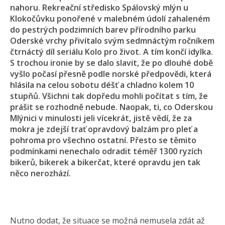
nahoru. Rekreační středisko Spálovský mlýn u
Klokočůvku ponořené v malebném údolí zahaleném
do pestrých podzimních barev přírodního parku
Oderské vrchy přivítalo svým sedmnáctým ročníkem
čtrnáctý díl seriálu Kolo pro život. A tím končí idylka.
S trochou ironie by se dalo slavit, že po dlouhé době
vyšlo počasí přesně podle norské předpovědi, která
hlásila na celou sobotu déšť a chladno kolem 10
stupňů. Všichni tak dopředu mohli počítat s tím, že
prášit se rozhodně nebude. Naopak, ti, co Oderskou
Mlýnici v minulosti jeli vícekrát, jistě vědí, že za
mokra je zdejší trať opravdový balzám pro pleť a
pohroma pro všechno ostatní. Přesto se těmito
podmínkami nenechalo odradit téměř 1300 ryzích
bikerů, bikerek a bikerčat, které opravdu jen tak
něco nerozhází.
Nutno dodat, že situace se možná nemusela zdát až