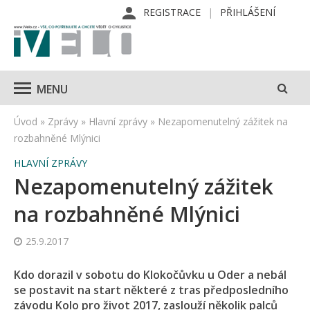
REGISTRACE
PŘIHLÁŠENÍ
MENU
Úvod
»
Zprávy
»
Hlavní zprávy
»
Nezapomenutelný zážitek na
rozbahněné Mlýnici
HLAVNÍ ZPRÁVY
Nezapomenutelný zážitek
na rozbahněné Mlýnici
25.9.2017
Kdo dorazil v sobotu do Klokočůvku u Oder a nebál
se postavit na start některé z tras předposledního
závodu Kolo pro život 2017, zaslouží několik palců