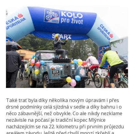
Také trať byla díky několika novým úpravám i přes
drsné podmínky celá sjízdná v sedle a díky bahnu i o
něco zábavnější, než obvykle. Co ale nikdy nezklame
nezávisle na počasí je tradiční kopec Mlýnice
nacházejícím se na 22. kilometru při prvním průjezdu
areálem závodu. Ještě před chvílí mnozí zkřehlí a