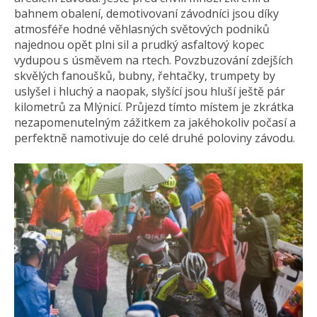
bahnem obalení, demotivovaní závodníci jsou díky
atmosféře hodné věhlasných světových podniků
najednou opět plni sil a prudký asfaltový kopec
vydupou s úsměvem na rtech. Povzbuzování zdejších
skvělých fanoušků, bubny, řehtačky, trumpety by
uslyšel i hluchý a naopak, slyšící jsou hluší ještě pár
kilometrů za Mlýnicí. Průjezd tímto místem je zkrátka
nezapomenutelným zážitkem za jakéhokoliv počasí a
perfektně namotivuje do celé druhé poloviny závodu.