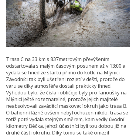
Trasa C na 33 km s 837metrovým převýšením
odstartovala s malým časovým posunem až v 13:00 a
vydala se hned ze startu přímo do kotle na Mlýnici.
Závodníci tak byli ušetřeni rozjetí v dešti, protože do
varu se díky atmosféře dostali prakticky ihned.
Výhodou bylo, že čísla i obličeje byly pro fanoušky na
Mlýnici ještě rozeznatelné, protože jejich majitelé
neabsolvovali zaváděcí maskovací okruh jako trasa B.
O bahenní lázně ovšem nebyl ochuzen nikdo, trasa se
totiž poté vydala stejným směrem, kam vedly úvodní
kilometry Béčka, jehož účastnící byli tou dobou již na
druhé části okruhu. Díky tomu se také omezil