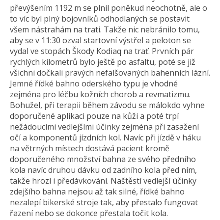
převýšením 1192 m se plnil poněkud neochotně, ale o
to víc byl plný bojovníků odhodlaných se postavit
všem nástrahám na trati. Takže nic nebránilo tomu,
aby se v 11:30 ozval startovní výstřel a peloton se
vydal ve stopách Škody Kodiaq na trať. Prvních pár
rychlých kilometrů bylo ještě po asfaltu, poté se již
všichni dočkali pravých nefalšovaných bahenních lázní.
Jemné řídké bahno oderského typu je vhodné
zejména pro léčbu kožních chorob a revmatizmu.
Bohužel, při terapii během závodu se málokdo vyhne
doporučené aplikaci pouze na kůži a poté trpí
nežádoucími vedlejšími účinky zejména při zasažení
očí a komponentů jízdních kol. Navíc při jízdě v háku
na větrných místech dostává pacient kromě
doporučeného množství bahna ze svého předního
kola navíc druhou dávku od zadního kola před ním,
takže hrozí i předávkování. Naštěstí vedlejší účinky
zdejšího bahna nejsou až tak silné, řídké bahno
nezalepí bikerské stroje tak, aby přestalo fungovat
řazení nebo se dokonce přestala točit kola.