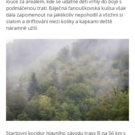
louce za areálem, kde se udatné děti vrhly do boje s
podmáčenou tratí. Báječná fanouškovská kulisa však
dala zapomenout na jakékoliv nepohodlí a všichni si
slalom a driftování mezi kolíky a kapkami deště
náramně užili.
Startovní koridor hlavního závodu trasy B na 56 km s