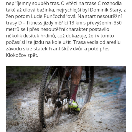
nepříjemný souběh tras. O vítězi na trase C rozhodla
také až cílová bažinka, nejrychlejší byl Dominik Starý, z
žen potom Lucie Punčochářová. Na start nesoutěžní
trasy D – Fitness jízdy měřící 13 km s převýšením 350
metrů se i přes nesoutěžní charakter postavilo
několik desítek hrdinů, což dokazuje, že i v tomto
počasí si lze jízdu na kole užít. Trasa vedla od areálu
závodu skrz statek Františkův dvůr a poté přes
Klokočov zpět.