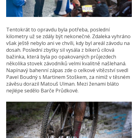
Tentokrát to opravdu byla potřeba, poslední
kilometry už se zdály být nekonečné. Zdaleka vyhráno
však ještě nebylo ani ve chvíli, kdy byl areál závodu na
dosah. Poslední zbytky sil vysála z bikerů cílová
bažinka, která byla po opakovaných průjezdech
několika stovek závodníků velmi kvalitně našlehaná.
Napínavý bahenní zápas zde o celkové vítězství svedl
Pavel Boudný s Martinem Stoškem, za nimiž v těsném
závěsu dorazil Matouš Ulman. Mezi ženami bláto
nejlépe sedělo Barče Průdkové.