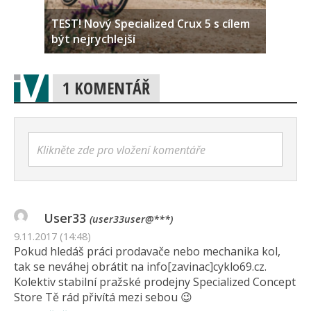
TEST! Nový Specialized Crux 5 s cílem
být nejrychlejší
1 KOMENTÁŘ
Klikněte zde pro vložení komentáře
User33
(user33user@***)
9.11.2017 (14:48)
Pokud hledáš práci prodavače nebo mechanika kol,
tak se neváhej obrátit na info[zavinac]cyklo69.cz.
Kolektiv stabilní pražské prodejny Specialized Concept
Store Tě rád přivítá mezi sebou 😉