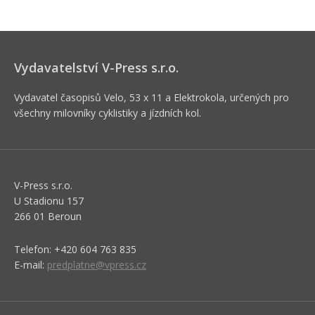
Vydavatelství V-Press s.r.o.
Vydavatel časopisů Velo, 53 x 11 a Elektrokola, určených pro
všechny milovníky cyklistiky a jízdních kol.
V-Press s.r.o.
U Stadionu 157
266 01 Beroun
Telefon: +420 604 763 835
E-mail:
predplatne@vpress.cz