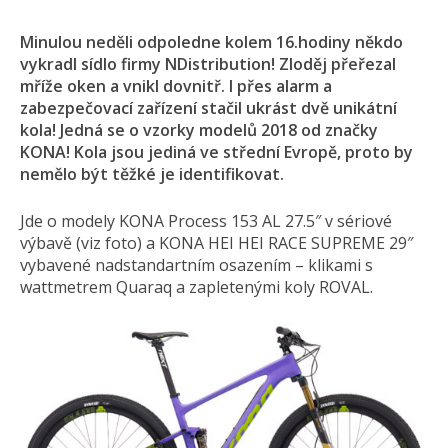
Minulou neděli odpoledne kolem 16.hodiny někdo
vykradl sídlo firmy NDistribution! Zloděj přeřezal
mříže oken a vnikl dovnitř. I přes alarm a
zabezpečovací zařízení stačil ukrást dvě unikátní
kola! Jedná se o vzorky modelů 2018 od značky
KONA! Kola jsou jediná ve střední Evropě, proto by
nemělo být těžké je identifikovat.
Jde o modely KONA Process 153 AL 27.5″ v sériové
výbavě (viz foto) a KONA HEI HEI RACE SUPREME 29″
vybavené nadstandartním osazením – klikami s
wattmetrem Quaraq a zapletenými koly ROVAL.