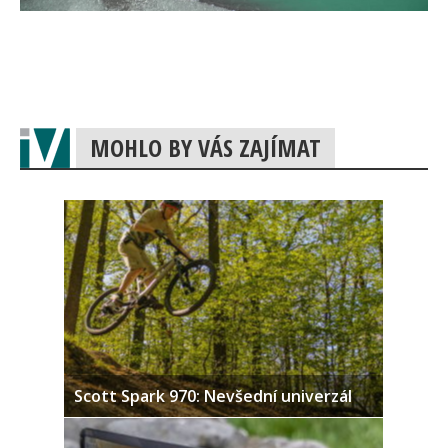
MOHLO BY VÁS ZAJÍMAT
Scott Spark 970: Nevšední univerzál