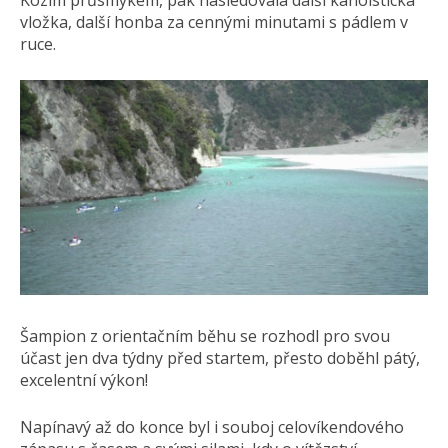
Kozím průsmykem, pak následovala další kanoistická
vložka, další honba za cennými minutami s pádlem v
ruce.
Šampion z orientačním běhu se rozhodl pro svou
účast jen dva týdny před startem, přesto doběhl pátý,
excelentní výkon!
Napínavý až do konce byl i souboj celovíkendového