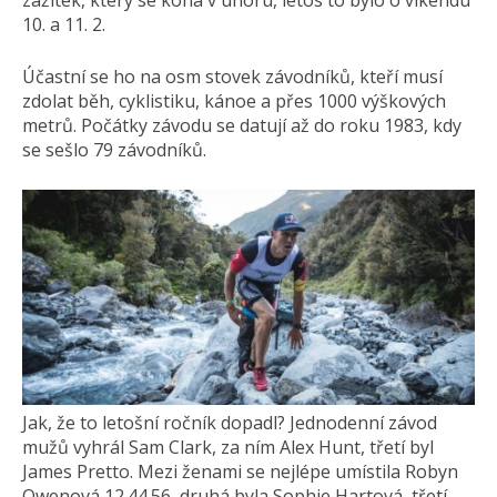
zážitek, který se koná v únoru, letos to bylo o víkendu
10. a 11. 2.
Účastní se ho na osm stovek závodníků, kteří musí
zdolat běh, cyklistiku, kánoe a přes 1000 výškových
metrů. Počátky závodu se datují až do roku 1983, kdy
se sešlo 79 závodníků.
Jak, že to letošní ročník dopadl? Jednodenní závod
mužů vyhrál Sam Clark, za ním Alex Hunt, třetí byl
James Pretto. Mezi ženami se nejlépe umístila Robyn
Owenová 12.44.56, druhá byla Sophie Hartová, třetí