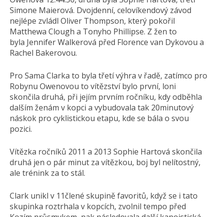
Simone Maierová. Dvojdenní, celovíkendový závod
nejlépe zvládl Oliver Thompson, který pokořil
Matthewa Clough a Tonyho Phillipse. Z žen to
byla Jennifer Walkerová před Florence van Dykovou a
Rachel Bakerovou.
Pro Sama Clarka to byla třetí výhra v řadě, zatímco pro
Robynu Owenovou to vítězství bylo první, loni
skončila druhá, při jejím prvním ročníku, kdy odběhla
dalším ženám v kopci a vybudovala tak 20minutový
náskok pro cyklistickou etapu, kde se bála o svou
pozici.
Vítězka ročníků 2011 a 2013 Sophie Hartová skončila
druhá jen o pár minut za vítězkou, boj byl nelítostný,
ale trénink za to stál.
Clark unikl v 11člené skupině favoritů, když se i tato
skupinka roztrhala v kopcích, zvolnil tempo před