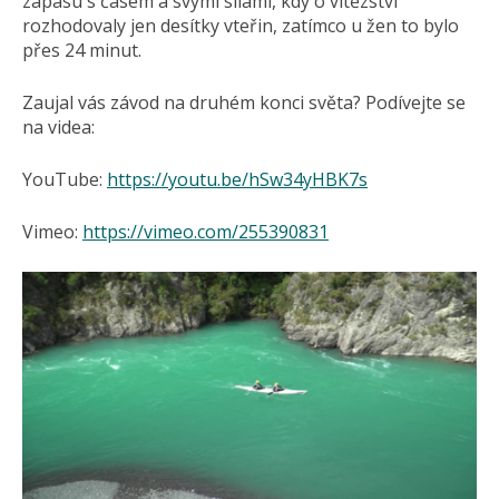
zápasu s časem a svými silami, kdy o vítězství
rozhodovaly jen desítky vteřin, zatímco u žen to bylo
přes 24 minut.
Zaujal vás závod na druhém konci světa? Podívejte se
na videa:
YouTube:
https://youtu.be/hSw34yHBK7s
Vimeo:
https://vimeo.com/255390831