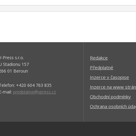
V-Press s.r.o.
Redakce
U Stadionu 157
Předplatné
266 01 Beroun
Inzerce v časopise
Telefon: +420 604 763 835
Inzerce na www strán
E-mail:
predplatne@vpress.cz
Obchodní podmínky
Ochrana osobních úda