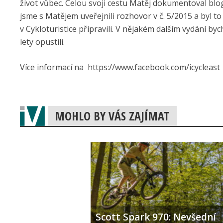
život vůbec. Celou svoji cestu Matěj dokumentoval bl
jsme s Matějem uveřejnili rozhovor v č. 5/2015 a byl t
v Cykloturistice připravili. V nějakém dalším vydání 
lety opustili.
Více informací na https://www.facebook.com/icycleast
MOHLO BY VÁS ZAJÍMAT
Scott Spark 970: Nevšední