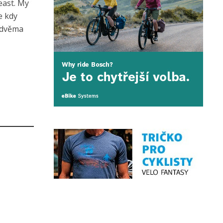
east. My
e kdy
d dvěma