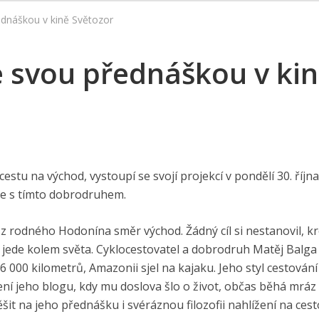
ednáškou v kině Světozor
e svou přednáškou v ki
cestu na východ, vystoupí se svojí projekcí v pondělí 30. října
 se s tímto dobrodruhem.
ry z rodného Hodonína směr východ. Žádný cíl si nestanovil, 
 že jede kolem světa. Cyklocestovatel a dobrodruh Matěj Balga
26 000 kilometrů, Amazonii sjel na kajaku. Jeho styl cestování
ní jeho blogu, kdy mu doslova šlo o život, občas běhá mráz
it na jeho přednášku i svéráznou filozofii nahlížení na cest