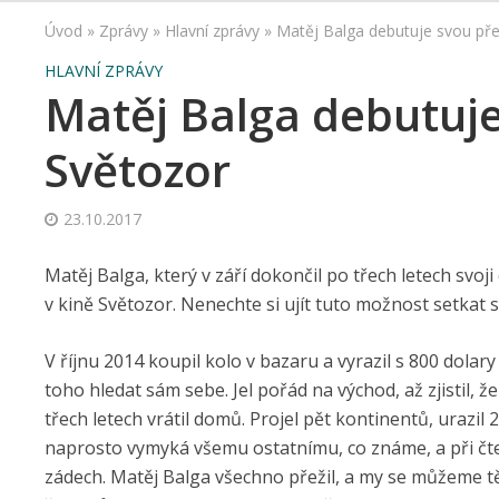
Úvod
»
Zprávy
»
Hlavní zprávy
»
Matěj Balga debutuje svou př
HLAVNÍ ZPRÁVY
Matěj Balga debutuj
Světozor
23.10.2017
Matěj Balga, který v září dokončil po třech letech svoji 
v kině Světozor. Nenechte si ujít tuto možnost setkat
V říjnu 2014 koupil kolo v bazaru a vyrazil s 800 dola
toho hledat sám sebe. Jel pořád na východ, až zjistil,
třech letech vrátil domů. Projel pět kontinentů, urazil 
naprosto vymyká všemu ostatnímu, co známe, a při čte
zádech. Matěj Balga všechno přežil, a my se můžeme těš