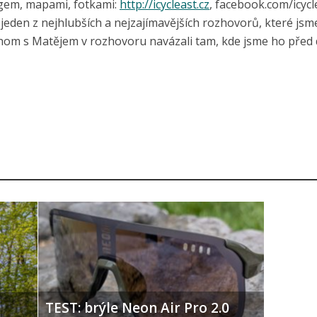
ogem, mapami, fotkami:
http://icycleast.cz
, facebook.com/icycl
o jeden z nejhlubších a nejzajímavějších rozhovorů, které jsm
bychom s Matějem v rozhovoru navázali tam, kde jsme ho pře
TEST: brýle Neon Air Pro 2.0