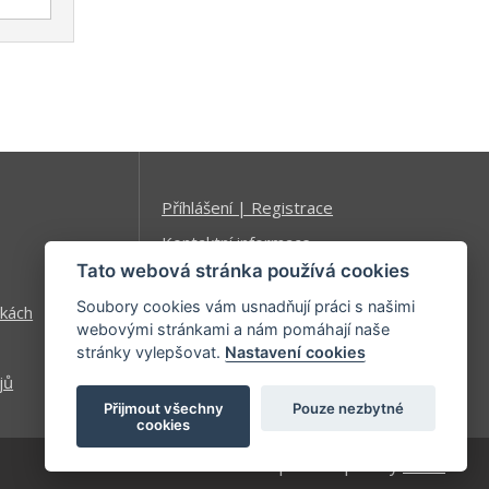
Příhlášení | Registrace
Kontaktní informace
Tato webová stránka používá cookies
Mapa stránek
Soubory cookies vám usnadňují práci s našimi
kách
webovými stránkami a nám pomáhají naše
stránky vylepšovat.
Nastavení cookies
jů
Přijmout všechny
Pouze nezbytné
cookies
| developed by
Kinet