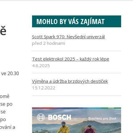
MOHLO BY VÁS ZAJÍMAT
ně
Scott Spark 970: Nevšední univerzál
před 2 hodinami
Test elektrokol 2025 – každý rok lépe
4.6.2025
 ve 20.30
Výměna a údržba brzdových destiček
15.12.2022
kromě
 se po
 se
 po
ování a