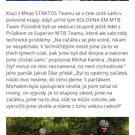
Kluci z Mitas STRATOS Teamu se v čele ocitli sami v
polovině etapy, když utrhli tým KOLOVNA KM MTB
Team. Původně byli ve vedoucí skupině ještě Adel s
Průdkem ze Superior MTB Teamu, které ale zabrzdily
technické problémy. „Na začátku se jelo volně, nikam
se nespěchalo. V techničtějším místě jsme za to ve
třech týmech vzali, pak jsme byli dvě dvojice a nakonec
jsme zůstali sami,“ popisoval Michal Kaněra. „Náskok
čtyř minut nic moc neznamená, nic není rozhodnuté.“
Jeho parťák Jakub Šilar přidal: „Byl to opatrný začátek,
nikdo moc nevíme, do čeho jdeme. S parťákem
Michalem byla spolupráce skvělá. Já jsem tahal víc
roviny, on výjezdy. Je to etapový závod, jsme na
začátku, jsme na to dva, stát se může cokoliv, ale
vykročili jsme skvěle a máme z toho velkou radost!“