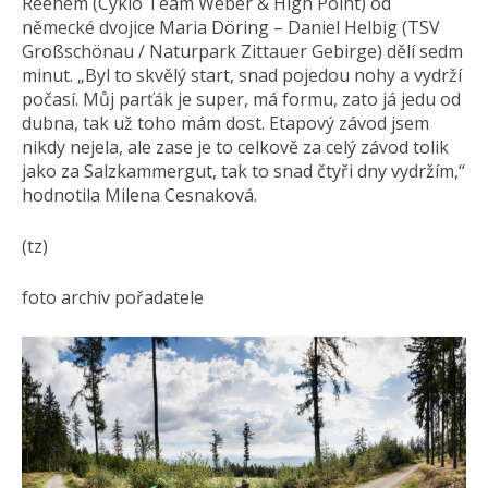
Reehem (Cyklo Team Weber & High Point) od
německé dvojice Maria Döring – Daniel Helbig (TSV
Großschönau / Naturpark Zittauer Gebirge) dělí sedm
minut. „Byl to skvělý start, snad pojedou nohy a vydrží
počasí. Můj parťák je super, má formu, zato já jedu od
dubna, tak už toho mám dost. Etapový závod jsem
nikdy nejela, ale zase je to celkově za celý závod tolik
jako za Salzkammergut, tak to snad čtyři dny vydržím,“
hodnotila Milena Cesnaková.
(tz)
foto archiv pořadatele