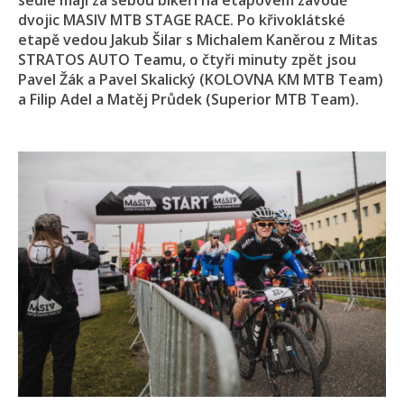
sedle mají za sebou bikeři na etapovém závodě
dvojic MASIV MTB STAGE RACE. Po křivoklátské
etapě vedou Jakub Šilar s Michalem Kaněrou z Mitas
STRATOS AUTO Teamu, o čtyři minuty zpět jsou
Pavel Žák a Pavel Skalický (KOLOVNA KM MTB Team)
a Filip Adel a Matěj Průdek (Superior MTB Team).