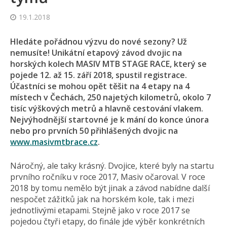
19.1.2018
Hledáte pořádnou výzvu do nové sezony? Už
nemusíte! Unikátní etapový závod dvojic na
horských kolech MASIV MTB STAGE RACE, který se
pojede 12. až 15. září 2018, spustil registrace.
Účastníci se mohou opět těšit na 4 etapy na 4
místech v Čechách, 250 najetých kilometrů, okolo 7
tisíc výškových metrů a hlavně cestování vlakem.
Nejvýhodnější startovné je k mání do konce února
nebo pro prvních 50 přihlášených dvojic na
www.masivmtbrace.cz
.
Náročný, ale taky krásný. Dvojice, které byly na startu
prvního ročníku v roce 2017, Masiv očaroval. V roce
2018 by tomu nemělo být jinak a závod nabídne další
nespočet zážitků jak na horském kole, tak i mezi
jednotlivými etapami. Stejně jako v roce 2017 se
pojedou čtyři etapy, do finále jde výběr konkrétních