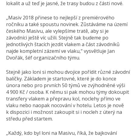
lokalit a už teď je jasné, že trasy budou z části nové.
„Masiv 2018 přinese to nejlepší z premiérového
ročníku a také spoustu novinek. Zůstáváme na území
českého Masivu, ale vylepšíme tratě, aby si je
závodníci ještě víc užili. Stejně tak budeme po
jednotlivých štacích jezdit vlakem a část závodníků
najde kompletní zázemí ve vlaku,“ vysvětluje Jan
Dvořák, šéf organizačního týmu.
Stejně jako loni si mohou dvojice pořídit různé závodní
balíčky. Základem je startovné, které je do konce
února nebo pro prvních 50 týmů ve zvýhodněné výši
4 900 Kč / osoba. K němu si pak mohou týmy dokoupit
transfery vlakem a přepravu kol, noclehy přímo ve
vlaku nebo naopak nocování v hotelu. Letos je nově
k dispozici i možnost zakoupit si i nocleh z úterý na
středu před startem.
„Každý, kdo byl loni na Masivu, říká, že bajkování