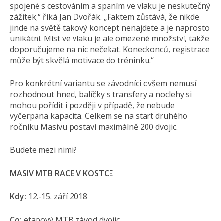
spojené s cestováním a spaním ve vlaku je neskutečný
zážitek,“ říká Jan Dvořák. „Faktem zůstává, že nikde
jinde na světě takový koncept nenajdete a je naprosto
unikátní. Míst ve vlaku je ale omezené množství, takže
doporučujeme na nic nečekat. Koneckonců, registrace
může být skvělá motivace do tréninku.“
Pro konkrétní variantu se závodníci ovšem nemusí
rozhodnout hned, balíčky s transfery a noclehy si
mohou pořídit i později v případě, že nebude
vyčerpána kapacita. Celkem se na start druhého
ročníku Masivu postaví maximálně 200 dvojic.
Budete mezi nimi?
MASIV MTB RACE V KOSTCE
Kdy:
12.-15. září 2018
Co:
etapový MTB závod dvojic