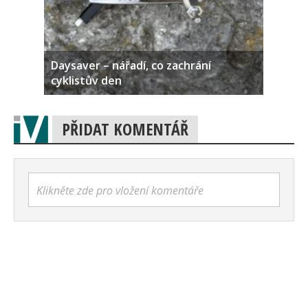
Daysaver – nářadí, co zachrání
cyklistův den
PŘIDAT KOMENTÁŘ
Klikněte zde pro vložení komentáře