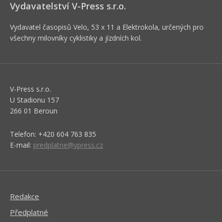
Vydavatelství V-Press s.r.o.
Vydavatel časopisů Velo, 53 x 11 a Elektrokola, určených pro
všechny milovníky cyklistiky a jízdních kol.
V-Press s.r.o.
U Stadionu 157
266 01 Beroun
Telefon: +420 604 763 835
E-mail:
predplatne@vpress.cz
Redakce
Předplatné