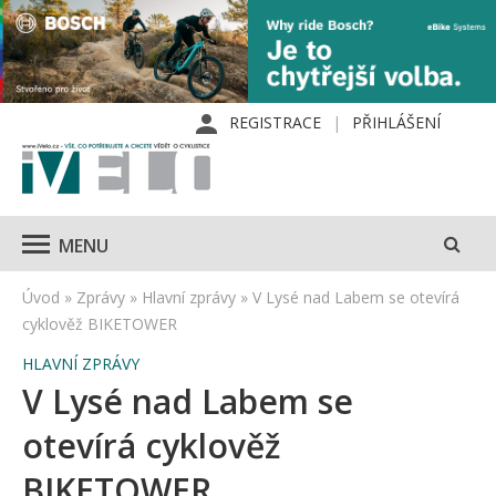
REGISTRACE
PŘIHLÁŠENÍ
MENU
Úvod
»
Zprávy
»
Hlavní zprávy
»
V Lysé nad Labem se otevírá
cyklověž BIKETOWER
HLAVNÍ ZPRÁVY
V Lysé nad Labem se
otevírá cyklověž
BIKETOWER