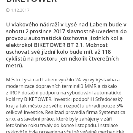
1.12.2017
U vlakového nádraží v Lysé nad Labem bude v
sobotu 2.prosince 2017 slavnostně uvedena do
provozu automatická úschovna jízdních kol a
elektrokol BIKETOWER BT 2.1. Možnost
uschovat své jízdní kolo bude mít až 118
cyklistů na prostoru jen několik čtverečních
metrů.
Město Lysá nad Labem využilo 24. výzvy Výstavba a
modernizace dopravních terminálů MMR a získalo
z IROP dotační podporu na vybudování automatické
kolárny BIKETOWER. Investici podpořil i Středočeský
kraj a tak město ze svého rozpočtu uhradí pouze 5%
celkové investice. Realizaci provedla firma Systematica
s.r.o. a stavební práce, které byly zahájeny v září
letošního roku trvaly do konce listopadu. Instalace
cyklověže byla provedena včetně veřejné mechanické