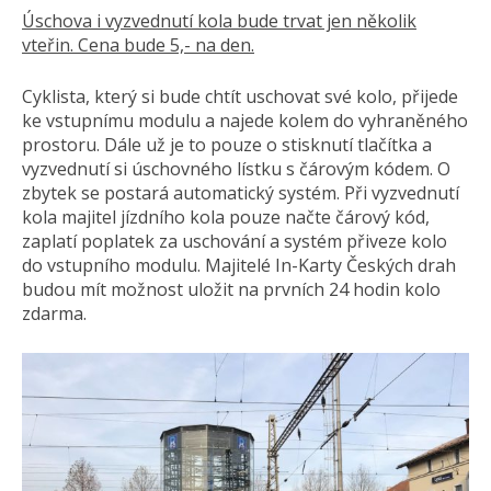
Úschova i vyzvednutí kola bude trvat jen několik
vteřin. Cena bude 5,- na den.
Cyklista, který si bude chtít uschovat své kolo, přijede
ke vstupnímu modulu a najede kolem do vyhraněného
prostoru. Dále už je to pouze o stisknutí tlačítka a
vyzvednutí si úschovného lístku s čárovým kódem. O
zbytek se postará automatický systém. Při vyzvednutí
kola majitel jízdního kola pouze načte čárový kód,
zaplatí poplatek za uschování a systém přiveze kolo
do vstupního modulu. Majitelé In-Karty Českých drah
budou mít možnost uložit na prvních 24 hodin kolo
zdarma.