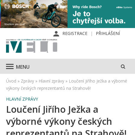
REGISTRACE
PŘIHLÁŠENÍ
MENU
Úvod
»
Zprávy
»
Hlavní zprávy
»
Loučení Jiřího Ježka a výborné
výkony českých reprezentantů na Strahově!
HLAVNÍ ZPRÁVY
Loučení Jiřího Ježka a
výborné výkony českých
reprezentantů na Strahově!