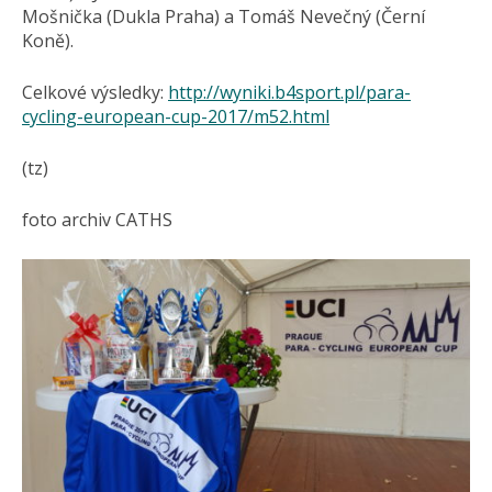
Mošnička (Dukla Praha) a Tomáš Nevečný (Černí
Koně).
Celkové výsledky:
http://wyniki.b4sport.pl/para-
cycling-european-cup-2017/m52.html
(tz)
foto archiv CATHS