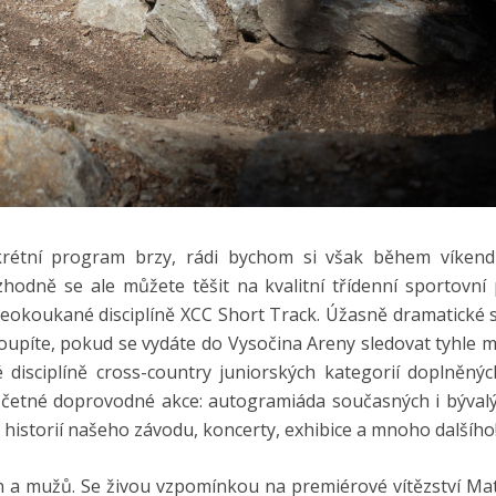
krétní program brzy, rádi bychom si však během víken
ozhodně se ale můžete těšit na kvalitní třídenní sportovní
tě neokoukané disciplíně XCC Short Track. Úžasně dramatické 
oupíte, pokud se vydáte do Vysočina Areny sledovat tyhle 
disciplíně cross-country juniorských kategorií doplněnýc
ní četné doprovodné akce: autogramiáda současných i býval
 historií našeho závodu, koncerty, exhibice a mnoho dalšího
en a mužů. Se živou vzpomínkou na premiérové vítězství Ma