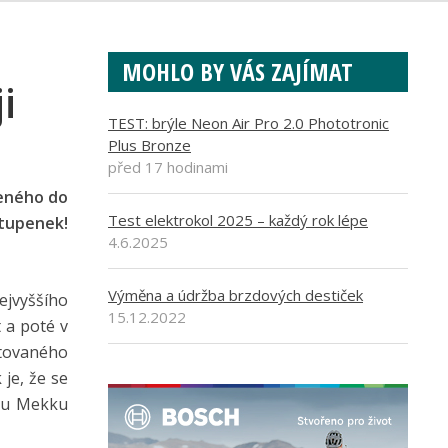
MOHLO BY VÁS ZAJÍMAT
i
TEST: brýle Neon Air Pro 2.0 Phototronic
Plus Bronze
před 17 hodinami
zeného do
Test elektrokol 2025 – každý rok lépe
stupenek!
4.6.2025
Výměna a údržba brzdových destiček
ejvyššího
15.12.2022
 a poté v
tovaného
je, že se
vou Mekku