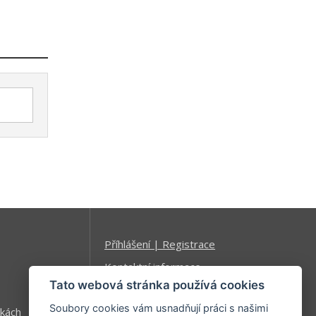
Příhlášení | Registrace
Kontaktní informace
Tato webová stránka používá cookies
Mapa stránek
Soubory cookies vám usnadňují práci s našimi
kách