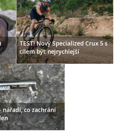
TEST! Nový Specialized Crux 5 s
0
cílem být nejrychlejší
 nářadí, co zachrání
den