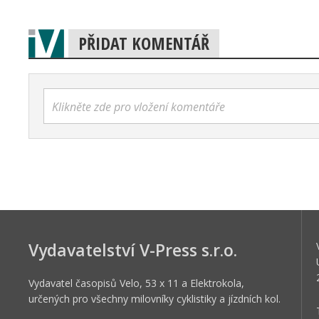
PŘIDAT KOMENTÁŘ
Klikněte zde pro vložení komentáře
Vydavatelství V-Press s.r.o.
Vydavatel časopisů Velo, 53 x 11 a Elektrokola,
určených pro všechny milovníky cyklistiky a jízdních kol.