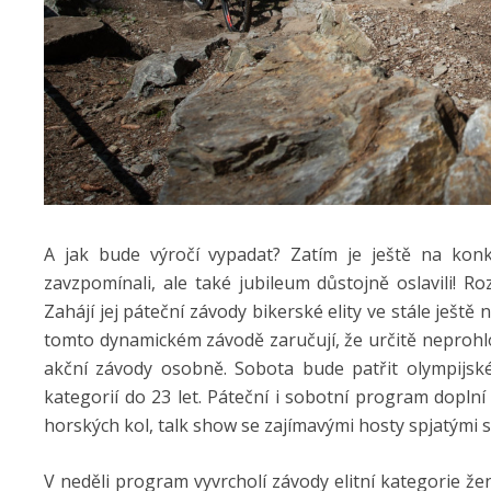
A jak bude výročí vypadat? Zatím je ještě na kon
zavzpomínali, ale také jubileum důstojně oslavili! R
Zahájí jej páteční závody bikerské elity ve stále ješ
tomto dynamickém závodě zaručují, že určitě neprohl
akční závody osobně. Sobota bude patřit olympijské 
kategorií do 23 let. Páteční i sobotní program dopl
horských kol, talk show se zajímavými hosty spjatými s
V neděli program vyvrcholí závody elitní kategorie ž