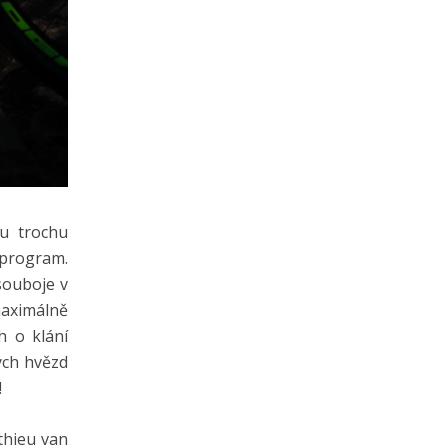
du trochu
 program.
souboje v
maximálně
h o klání
ých hvězd
!
thieu van