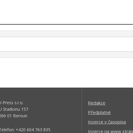
V-Press s.r.o.
Redakce
U Stadionu 157
Předplatné
266 01 Beroun
Inzerce v časopise
Telefon: +420 604 763 835
Inzerce na www strán