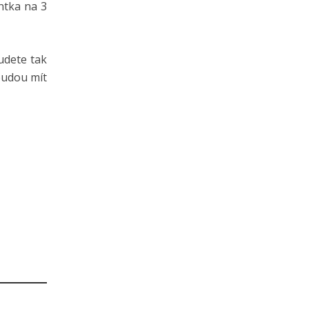
ntka na 3
udete tak
budou mít