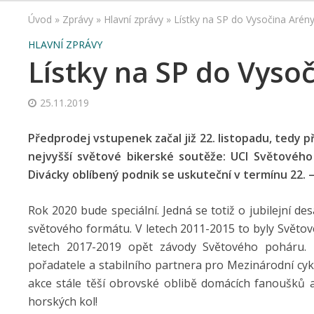
Úvod
»
Zprávy
»
Hlavní zprávy
»
Lístky na SP do Vysočina Arény
HLAVNÍ ZPRÁVY
Lístky na SP do Vysoč
25.11.2019
Předprodej vstupenek začal již 22. listopadu, tedy
nejvyšší světové bikerské soutěže: UCI Světového
Divácky oblíbený podnik se uskuteční v termínu 22. –
Rok 2020 bude speciální. Jedná se totiž o jubilejní 
světového formátu. V letech 2011-2015 to byly Světo
letech 2017-2019 opět závody Světového poháru.
pořadatele a stabilního partnera pro Mezinárodní cykl
akce stále těší obrovské oblibě domácích fanoušků
horských kol!