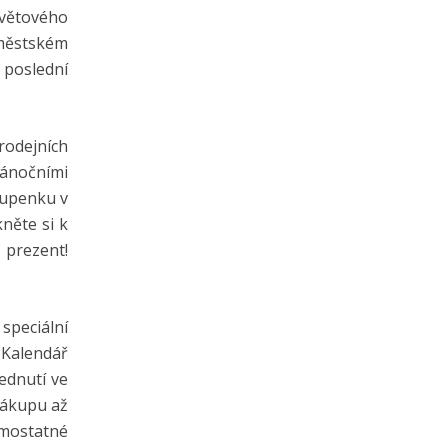
světového
oměstském
 poslední
rodejních
vánočními
tupenku v
kněte si k
 prezent!
speciální
 Kalendář
ednutí ve
nákupu až
amostatné