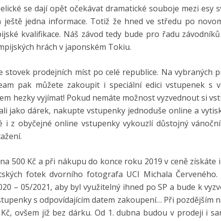
elické se dají opět očekávat dramatické souboje mezi esy 
á ještě jedna informace. Totiž že hned ve středu po nov
pijské kvalifikace. Náš závod tedy bude pro řadu závodníků
lympijských hrách v japonském Tokiu.
 stovek prodejních míst po celé republice. Na vybraných p
ream pak můžete zakoupit i speciální edici vstupenek s 
em hezky vyjímat! Pokud nemáte možnost vyzvednout si vs
ovali jako dárek, nakupte vstupenky jednoduše online a vytis
 i z obyčejné online vstupenky vykouzlí důstojný vánoční
ažení.
na 500 Kč a při nákupu do konce roku 2019 v ceně získáte i 
tských fotek dvorního fotografa UCI Michala Červeného.
20 – 05/2021, aby byl využitelný ihned po SP a bude k vyzv
vstupenky s odpovídajícím datem zakoupení… Při pozdějším 
Kč, ovšem již bez dárku. Od 1. dubna budou v prodeji i s