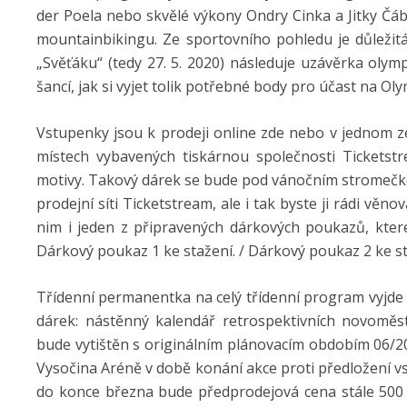
der Poela nebo skvělé výkony Ondry Cinka a Jitky Čáb
mountainbikingu. Ze sportovního pohledu je důležit
„Svěťáku“ (tedy 27. 5. 2020) následuje uzávěrka olym
šancí, jak si vyjet tolik potřebné body pro účast na O
Vstupenky jsou k prodeji online zde nebo v jednom ze
místech vybavených tiskárnou společnosti Ticketst
motivy. Takový dárek se bude pod vánočním stromečk
prodejní síti Ticketstream, ale i tak byste ji rádi věn
nim i jeden z připravených dárkových poukazů, které
Dárkový poukaz 1 ke stažení. / Dárkový poukaz 2 ke st
Třídenní permanentka na celý třídenní program vyjde 
dárek: nástěnný kalendář retrospektivních novoměs
bude vytištěn s originálním plánovacím obdobím 06/20
Vysočina Aréně v době konání akce proti předložení 
do konce března bude předprodejová cena stále 500 