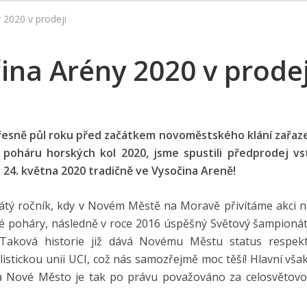
 2020 v prodeji
ina Arény 2020 v prodej
 přesně půl roku před začátkem novoměstského klání zařa
 poháru horských kol 2020, jsme spustili předprodej v
 24. května 2020 tradičně ve Vysočina Areně!
desátý ročník, kdy v Novém Městě na Moravě přivítáme akci n
vé poháry, následně v roce 2016 úspěšný Světový šampionát
 Taková historie již dává Novému Městu status respek
istickou unii UCI, což nás samozřejmě moc těší! Hlavní však 
 a Nové Město je tak po právu považováno za celosvěto