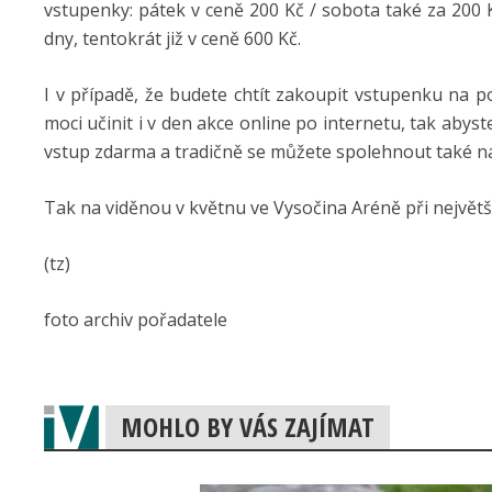
vstupenky: pátek v ceně 200 Kč / sobota také za 200 
dny, tentokrát již v ceně 600 Kč.
I v případě, že budete chtít zakoupit vstupenku na p
moci učinit i v den akce online po internetu, tak aby
vstup zdarma a tradičně se můžete spolehnout také n
Tak na viděnou v květnu ve Vysočina Aréně při největší 
(tz)
foto archiv pořadatele
MOHLO BY VÁS ZAJÍMAT