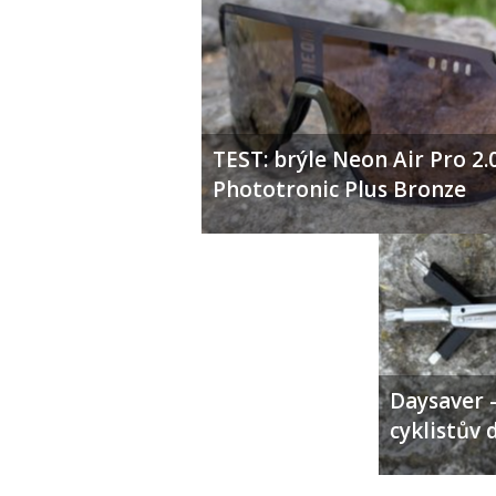
TEST: brýle Neon Air Pro 2.
Phototronic Plus Bronze
Daysaver –
cyklistův 