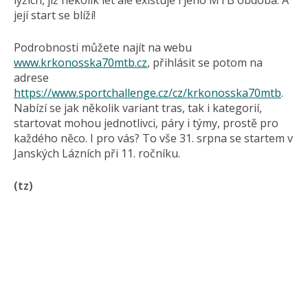
lyžích, již několik let ale existuje i jeho MTB obdoba. A
její start se blíží!
Podrobnosti můžete najít na webu
www.krkonosska70mtb.cz
, přihlásit se potom na
adrese
https://www.sportchallenge.cz/cz/krkonosska70mtb
.
Nabízí se jak několik variant tras, tak i kategorií,
startovat mohou jednotlivci, páry i týmy, prostě pro
každého něco. I pro vás? To vše 31. srpna se startem v
Janských Lázních při 11. ročníku.
(tz)